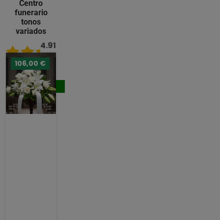
Centro
funerario
tonos
variados
4.91
/ 5
106,00 €
133,00 €
Comprar