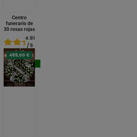
Centro
funerario de
30 rosas rojas
4.91
/ 5
489,00 €
176,00 €
Comprar