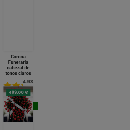
Corona
Funeraria
cabezal de
tonos claros
4.93
/ 5
489,00 €
242,00 €
Comprar