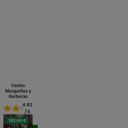
Centro
Margaritas y
Gerberas
4.92
/ 5
133,00 €
119,00 €