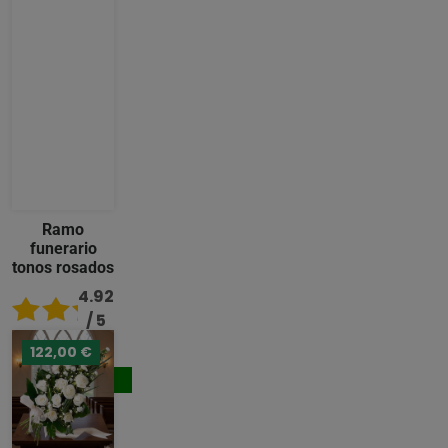
Ramo
funerario
tonos rosados
4.92
/ 5
122,00 €
96,00 €
Comprar