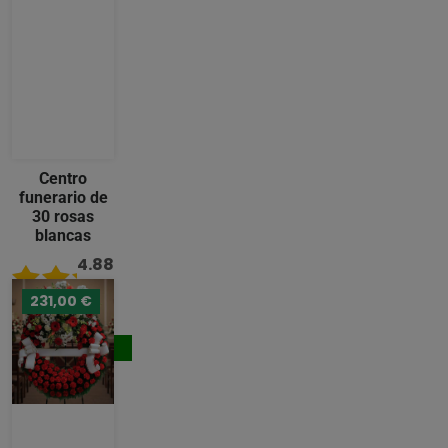
Centro
funerario de
30 rosas
blancas
4.88
/ 5
231,00 €
176,00 €
Comprar