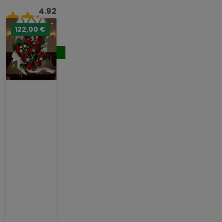
4.92
/ 5
122,00 €
122,00 €
Comprar