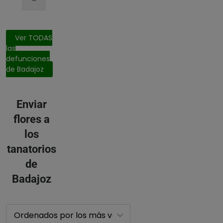
Ver TODAS
las
defunciones
de Badajoz
Enviar
flores a
los
tanatorios
de
Badajoz