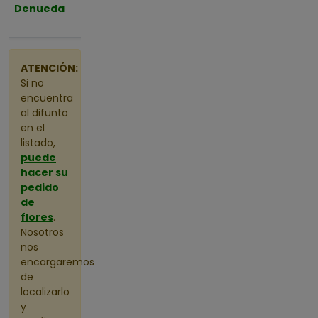
Denueda
de 2026 a
las 10:00
ATENCIÓN:
Si no
encuentra
al difunto
en el
listado,
puede
hacer su
pedido
de
flores
.
Nosotros
nos
encargaremos
de
localizarlo
y