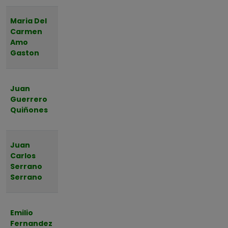
Jueves,
Maria Del
06 de
Carmen
Almendralejo
Agosto
Amo
de 2026 a
Gaston
las 18:30
Jueves,
Juan
06 de
Guerrero
Badajoz
Agosto
Quiñones
de 2026 a
las 11:00
Miércoles,
Juan
05 de
Carlos
Garlitos
Agosto
Serrano
de 2026 a
Serrano
las 18:30
Miércoles,
Emilio
05 de
Fernandez
Montijo
Agosto