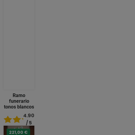
Ramo
funerario
tonos blancos
4.90
/ 5
221,00 €
92,00 €