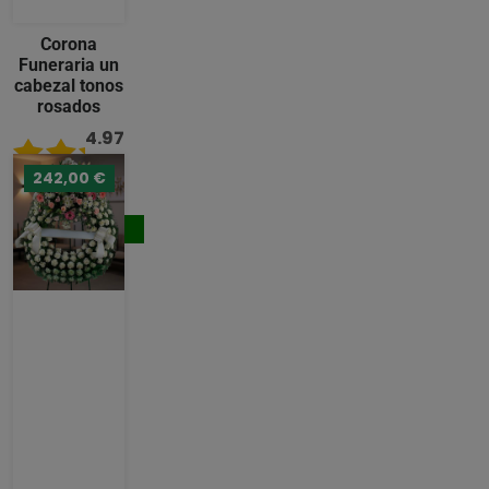
Corona
Funeraria un
cabezal tonos
rosados
4.97
/ 5
242,00 €
236,00 €
Comprar