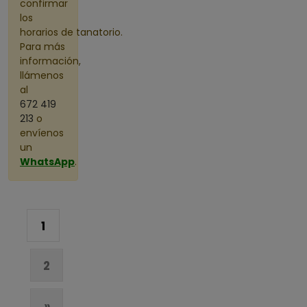
confirmar
los
horarios de tanatorio.
Para más
información,
llámenos
al
672 419
213
o
envíenos
un
WhatsApp
.
1
2
»