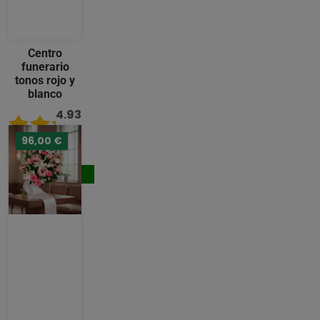
Centro
funerario
tonos rojo y
blanco
4.93
/ 5
96,00 €
124,00 €
Comprar