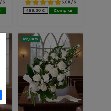
/ 5
5.00 / 5
r
489,00 €
Comprar
122,00 €