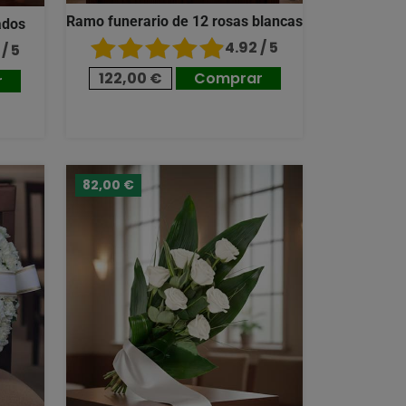
Ramo funerario de 12 rosas blancas
ados
4.92 / 5
/ 5
122,00 €
Comprar
r
82,00 €