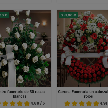
00 €
231,00 €
ntro funerario de 30 rosas
Corona Funeraria un cabezal
blancas
rojos
4.88 / 5
4.91 