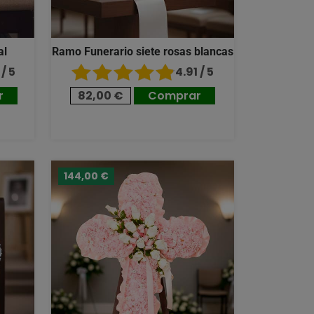
al
Ramo Funerario siete rosas blancas
/ 5
4.91 / 5
r
82,00 €
Comprar
144,00 €