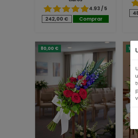
4.93 / 5
4
242,00 €
Comprar
80,00 €
124
U
u
t
p
v