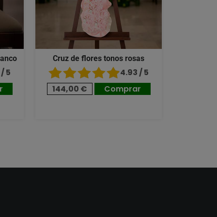
lanco
Cruz de flores tonos rosas
/ 5
4.93 / 5
r
144,00 €
Comprar