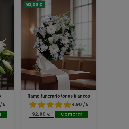
92,00 €
o
Ramo funerario tonos blancos
/ 5
4.90 / 5
r
92,00 €
Comprar