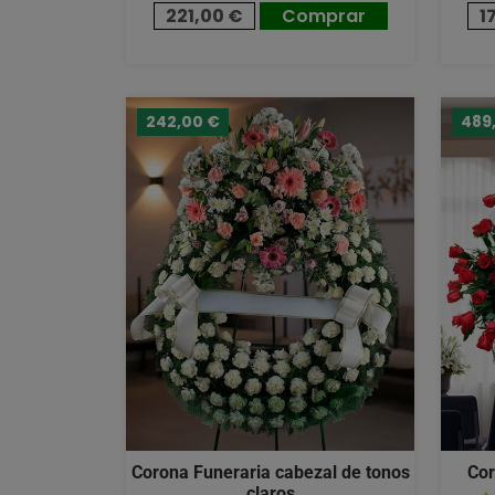
221,00 €
Comprar
1
242,00 €
489
Corona Funeraria cabezal de tonos
Cor
claros