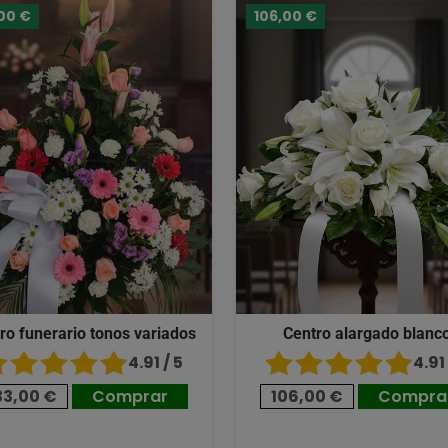
00 €
106,00 €
ro funerario tonos variados
Centro alargado blanc
4.91 / 5
4.91 
33,00 €
Comprar
106,00 €
Compra