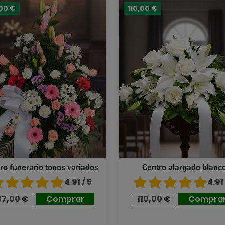
00 €
110,00 €
ro funerario tonos variados
Centro alargado blanc
4.91 / 5
4.91 
37,00 €
Comprar
110,00 €
Compra