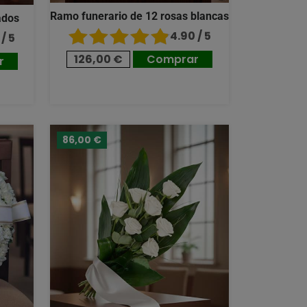
Ramo funerario de 12 rosas blancas
ados
4.90 / 5
/ 5
126,00 €
Comprar
r
86,00 €