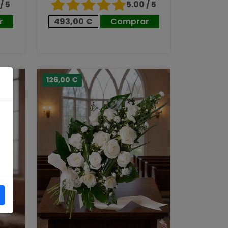
/ 5
5.00 / 5
r
493,00 €
Comprar
126,00 €