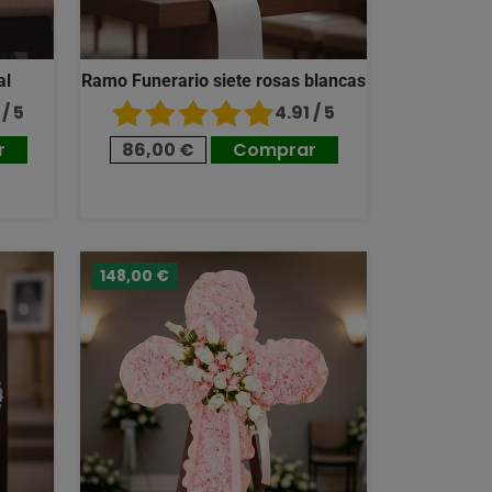
al
Ramo Funerario siete rosas blancas
/ 5
4.91 / 5
r
86,00 €
Comprar
148,00 €