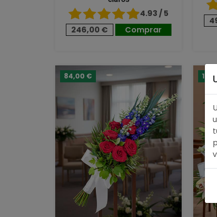
4.93 / 5
4
246,00 €
Comprar
84,00 €
128,
U
u
t
p
v