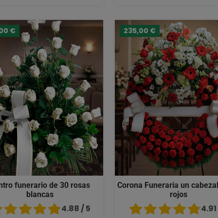
,00 €
235,00 €
ntro funerario de 30 rosas
Corona Funeraria un cabezal
blancas
rojos
4.88 / 5
4.91 