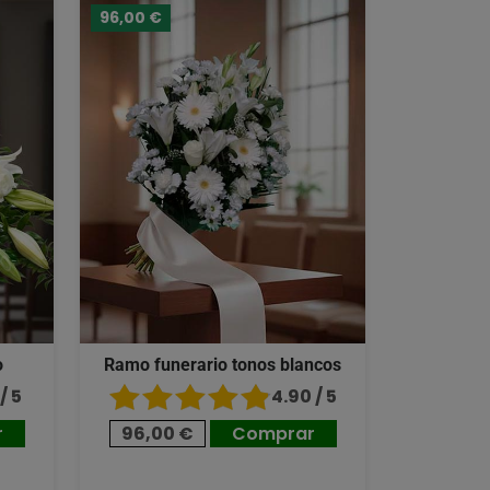
96,00 €
o
Ramo funerario tonos blancos
/ 5
4.90 / 5
r
96,00 €
Comprar