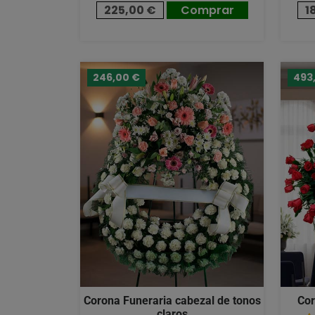
225,00 €
Comprar
1
246,00 €
493
Corona Funeraria cabezal de tonos
Cor
claros