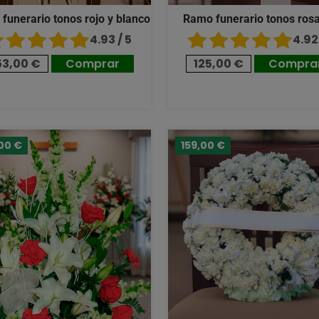
 funerario tonos rojo y blanco
Ramo funerario tonos ros
4.93 / 5
4.92 
53,00 €
Comprar
125,00 €
Compra
00 €
159,00 €