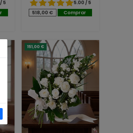
/ 5
5.00 / 5
r
518,00 €
Comprar
151,00 €