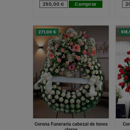
250,00 €
Comprar
2
271,00 €
518,
Corona Funeraria cabezal de tonos
Cor
claros