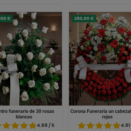
,00 €
260,00 €
ntro funerario de 30 rosas
Corona Funeraria un cabezal
blancas
rojos
4.88 / 5
4.91 