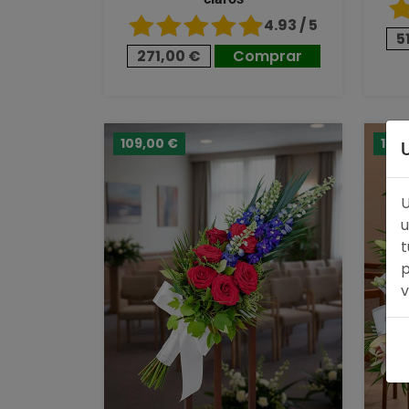
4.93 / 5
5
271,00 €
Comprar
109,00 €
153,
U
u
t
p
v