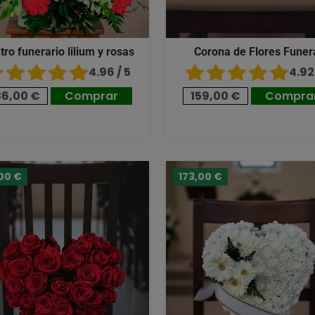
tro funerario lilium y rosas
Corona de Flores Funer
4.96 / 5
4.92 
36,00 €
Comprar
159,00 €
Compra
00 €
173,00 €