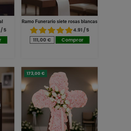
al
Ramo Funerario siete rosas blancas
/ 5
4.91 / 5
r
111,00 €
Comprar
173,00 €