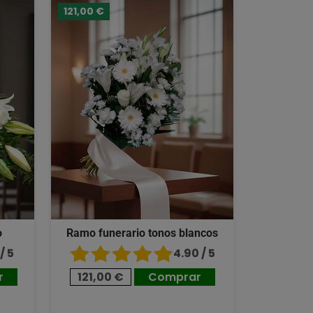
121,00 €
o
Ramo funerario tonos blancos
/ 5
4.90 / 5
r
121,00 €
Comprar