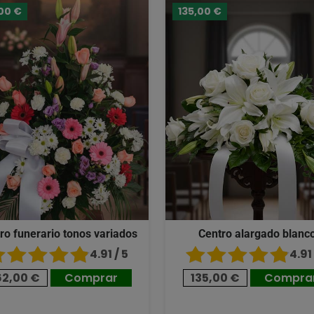
00 €
135,00 €
ro funerario tonos variados
Centro alargado blanc
4.91 / 5
4.91 
62,00 €
Comprar
135,00 €
Compra