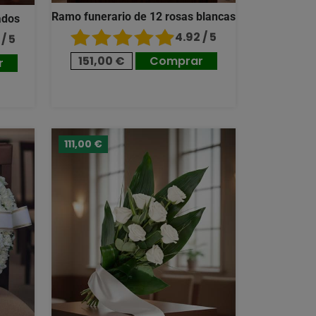
Ramo funerario de 12 rosas blancas
ados
4.92 / 5
/ 5
151,00 €
Comprar
r
111,00 €