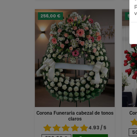
p
v
256,00 €
503
Corona Funeraria cabezal de tonos
Cor
claros
4.93 / 5
5