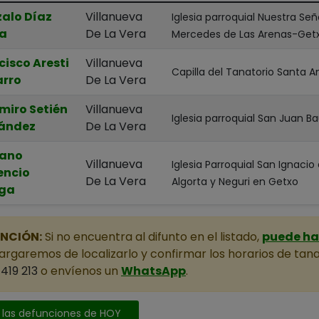
alo Díaz
Villanueva
Iglesia parroquial Nuestra Señ
ia
De La Vera
Mercedes de Las Arenas-Get
cisco Aresti
Villanueva
Capilla del Tanatorio Santa A
rro
De La Vera
miro Setién
Villanueva
Iglesia parroquial San Juan Ba
ández
De La Vera
iano
Villanueva
Iglesia Parroquial San Ignacio
encio
De La Vera
Algorta y Neguri en Getxo
ega
NCIÓN:
Si no encuentra al difunto en el listado,
puede hac
rgaremos de localizarlo y confirmar los horarios de tana
419 213
o envíenos un
WhatsApp
.
 las defunciones de HOY