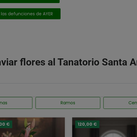
 las defunciones de AYER
viar flores al Tanatorio Santa 
nas
Ramos
Cen
,00 €
120,00 €