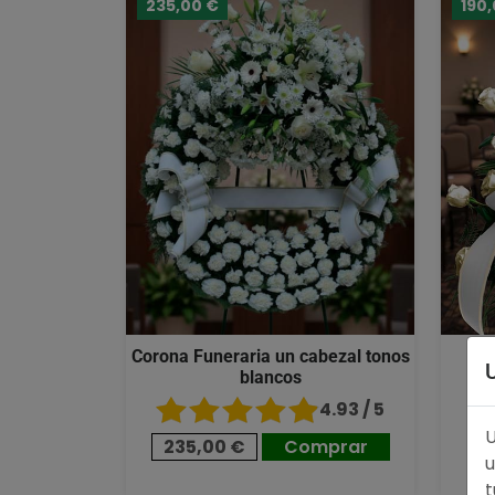
235,00 €
190
Corona Funeraria un cabezal tonos
Ce
blancos
4.93 / 5
U
235,00 €
Comprar
1
u
t