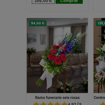
256,00 €
Comprar
94,00 €
138,
Ramo funerario seis rosas
Centro
4.92 / 5