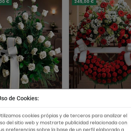
,00 €
245,00 €
ntro funerario de 30 rosas
Corona Funeraria un cabezal
Uso de Cookies:
blancas
rojos
4.88 / 5
4.91 
tilizamos cookies própias y de terceros para analizar el
90,00 €
Comprar
245,00 €
Compra
so del sitio web y mostrarte publicidad relacionada con
us preferencias sobre la base de un perfil elaborado a