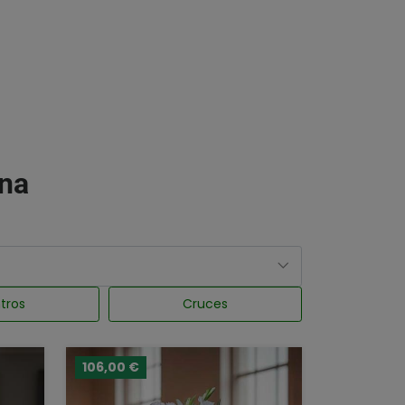
Ana
tros
Cruces
106,00 €