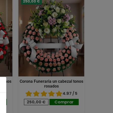
250,00 €
 tonos
Corona Funeraria un cabezal tonos
rosados
/ 5
4.97 / 5
r
250,00 €
Comprar