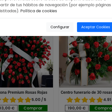
artir de tus hábitos de navegación (por ejemplo páginas
istitadas).
Política de cookies
,00 €
190,00 €
Configurar
Aceptar Cookies
ona Premium Rosas Rojas
Centro funerario de 30 rosas
5.00 / 5
4.91 
03,00 €
Comprar
190,00 €
Compra