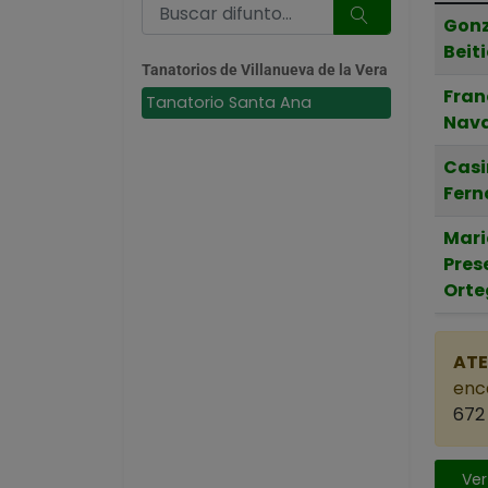
Gonz
Beit
Tanatorios de Villanueva de la Vera
Fran
Tanatorio Santa Ana
Nava
Casi
Fern
Mar
Pres
Ort
ATE
enca
672 
Ver