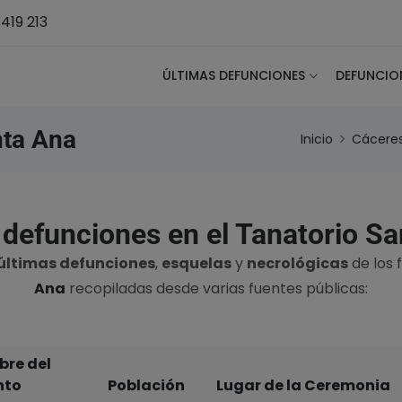
419 213
ÚLTIMAS DEFUNCIONES
DEFUNCIO
nta Ana
Inicio
Cácere
 defunciones en el Tanatorio Sa
últimas defunciones
,
esquelas
y
necrológicas
de los 
Ana
recopiladas desde varias fuentes públicas:
re del
nto
Población
Lugar de la Ceremonia