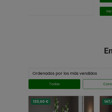
Ver
En
Todas
Coro
133,00 €
147