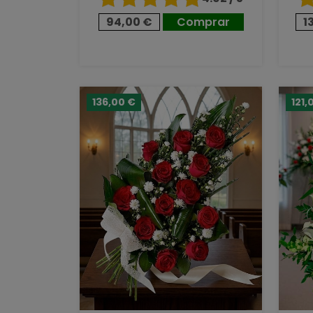
94,00 €
Comprar
1
136,00 €
121,