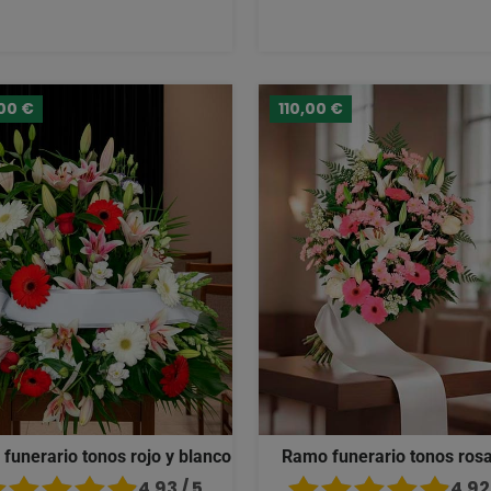
00 €
110,00 €
 funerario tonos rojo y blanco
Ramo funerario tonos ros
4.93 / 5
4.92 