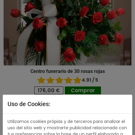
Centro funerario de 30 rosas rojas
4.91 / 5
176,00 €
Comprar
Uso de Cookies:
489,00 €
Utilizamos cookies própias y de terceros para analizar el
uso del sitio web y mostrarte publicidad relacionada con
tus preferencias sobre la base de un perfil elaborado a