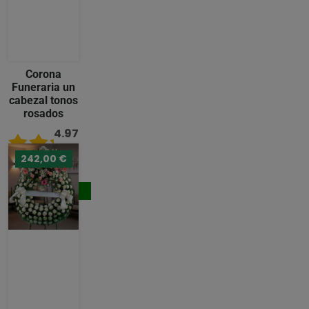
Corona
Funeraria un
cabezal tonos
rosados
4.97
/ 5
242,00 €
236,00 €
Comprar