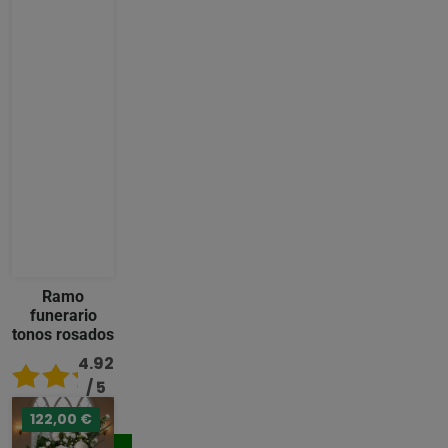
Ramo
funerario
tonos rosados
4.92
/ 5
122,00 €
96,00 €
Comprar