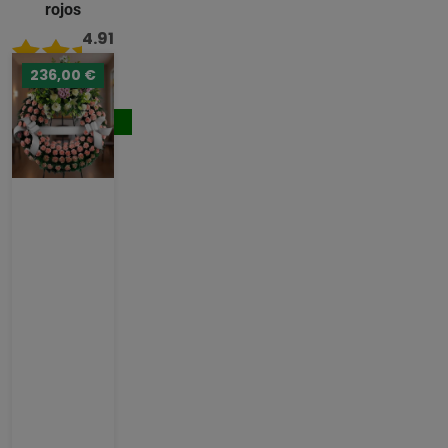
rojos
4.91
/ 5
236,00 €
231,00 €
Comprar