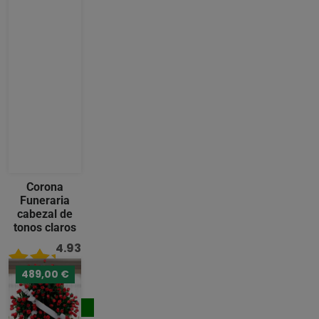
Corona
Funeraria
cabezal de
tonos claros
4.93
/ 5
489,00 €
242,00 €
Comprar