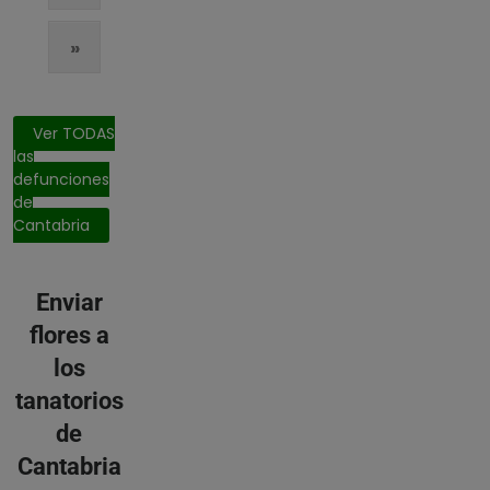
»
Ver TODAS
las
defunciones
de
Cantabria
Enviar
flores a
los
tanatorios
de
Cantabria