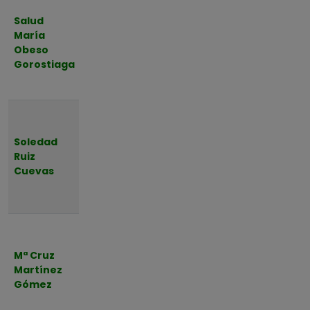
10 de
Salud
Agosto
María
Heras
de
Obeso
2026 a
Gorostiaga
las
12:00
Lunes,
10 de
Soledad
Agosto
Ruiz
Torrelavega
de
Cuevas
2026 a
las
12:00
Lunes,
10 de
Mª Cruz
Agosto
Villegar De
Martínez
de
Toranzo
Gómez
2026 a
las