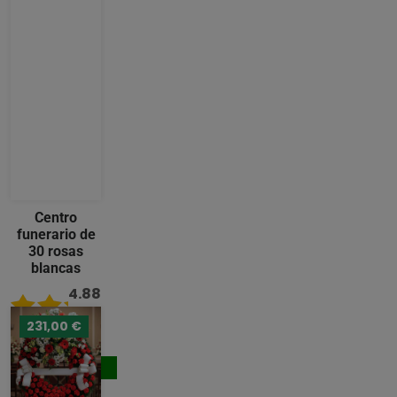
Centro
funerario de
30 rosas
blancas
4.88
/ 5
231,00 €
176,00 €
Comprar