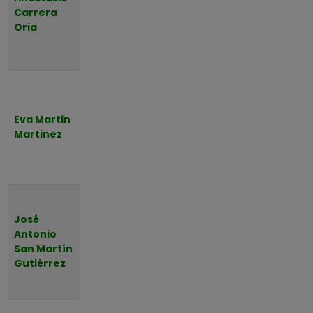
Carrera
Santander
de
6
Oria
2026 a
Selaya
las
5
18:00
Somaho
Lunes,
z
1
10 de
Suances
Agosto
Eva Martin
Castro
1
de
Martinez
Urdiales
2026 a
Torrelav
las
ega
11
18:00
Villegar
Lunes,
De
10 de
Toranzo
José
Agosto
3
Antonio
Santander
de
San Martín
2026 a
Gutiérrez
las
18:00
Lunes,