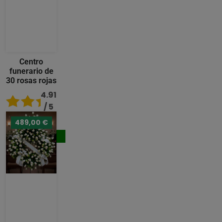
Centro
funerario de
30 rosas rojas
4.91
/ 5
489,00 €
176,00 €
Comprar