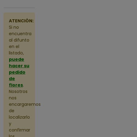
10:30
ATENCIÓN:
Si no
encuentra
al difunto
en el
listado,
puede
hacer su
pedido
de
flores
.
Nosotros
nos
encargaremos
de
localizarlo
y
confirmar
los