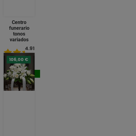
Centro
funerario
tonos
variados
4.91
/ 5
106,00 €
133,00 €
Comprar