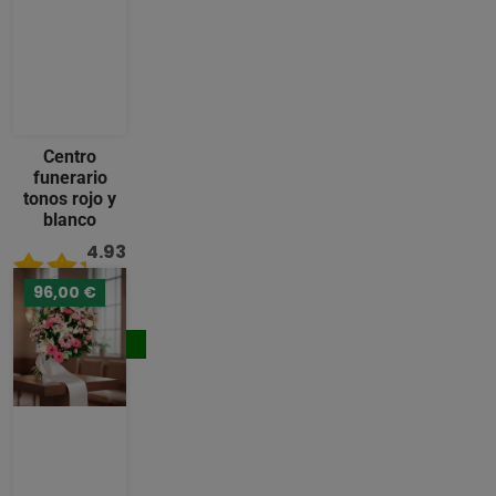
Centro
funerario
tonos rojo y
blanco
4.93
/ 5
96,00 €
124,00 €
Comprar