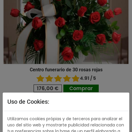
Centro funerario de 30 rosas rojas
4.91 / 5
176,00 €
Comprar
Uso de Cookies:
489,00 €
Utilizamos cookies própias y de terceros para analizar el
uso del sitio web y mostrarte publicidad relacionada con
tus preferencias sobre la base de un perfil elaborado a