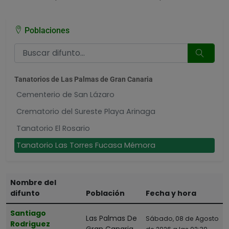
Poblaciones
Tanatorios de Las Palmas de Gran Canaria
Cementerio de San Lázaro
Crematorio del Sureste Playa Arinaga
Tanatorio El Rosario
Tanatorio Las Torres Fucasa Mémora
Tanatorio Miller Bajo
Tanatorio San Miguel
Nombre del
difunto
Población
Fecha y hora
Tanatorio Vista Hermosa
Velatorio Arinaga
Santiago
Las Palmas De
Sábado, 08 de Agosto
Rodriguez
Gran Canaria