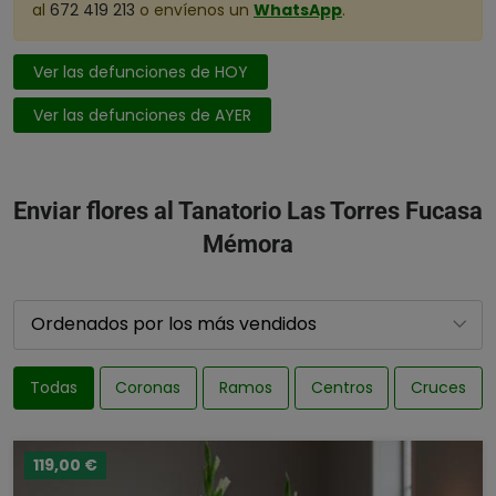
al
672 419 213
o envíenos un
WhatsApp
.
Ver las defunciones de HOY
Ver las defunciones de AYER
Enviar flores al Tanatorio Las Torres Fucasa
Mémora
Todas
Coronas
Ramos
Centros
Cruces
119,00 €