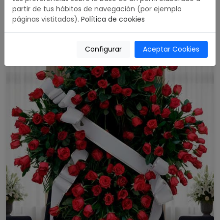
partir de tus hábitos de navegación (por ejemplo
489,00 €
páginas vistitadas).
Política de cookies
Configurar
Aceptar Cookies