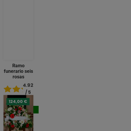
Ramo
funerario seis
rosas
4.92
/ 5
124,00 €
80,00 €
Comprar