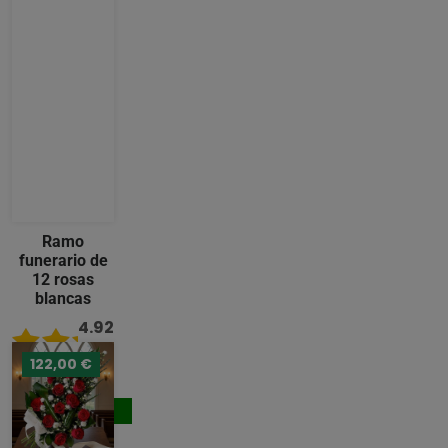
Ramo
funerario de
12 rosas
blancas
4.92
/ 5
122,00 €
122,00 €
Comprar