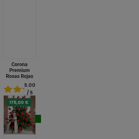
Corona
Premium
Rosas Rojas
5.00
/ 5
176,00 €
489,00
€
Comprar