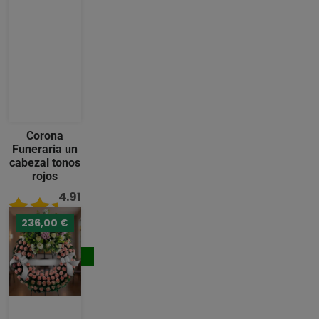
Corona
Funeraria un
cabezal tonos
rojos
4.91
/ 5
236,00 €
231,00 €
Comprar