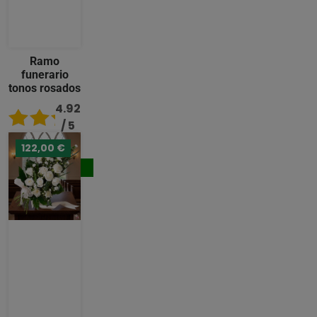
Ramo
funerario
tonos rosados
4.92
/ 5
122,00 €
96,00 €
Comprar