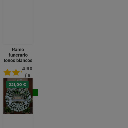
Ramo
funerario
tonos blancos
4.90
/ 5
221,00 €
92,00 €
Comprar