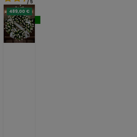
/ 5
489,00 €
176,00 €
Comprar