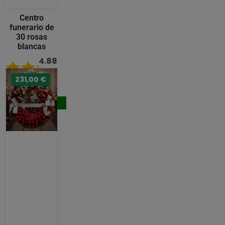
Centro
funerario de
30 rosas
blancas
4.88
/ 5
231,00 €
176,00 €
Comprar