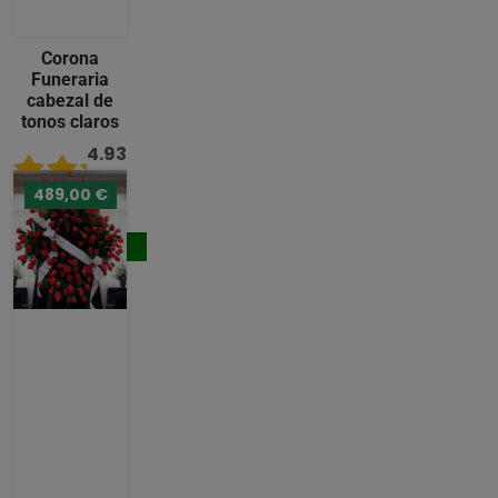
Corona
Funeraria
cabezal de
tonos claros
4.93
/ 5
489,00 €
242,00 €
Comprar