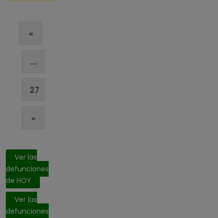
«
...
27
»
Ver las
defunciones
de HOY
Ver las
defunciones