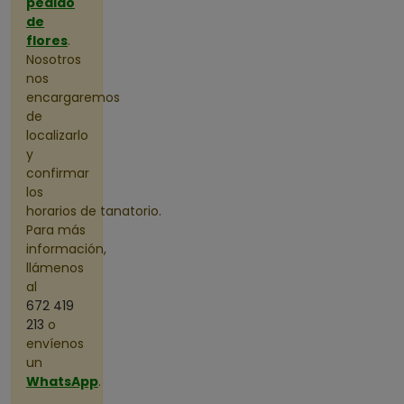
pedido
Reyes
de
4
flores
.
Torrelod
Nosotros
ones
nos
2
encargaremos
Villacon
de
ejos
1
localizarlo
y
confirmar
los
horarios de tanatorio.
Para más
información,
llámenos
al
672 419
213
o
envíenos
un
WhatsApp
.