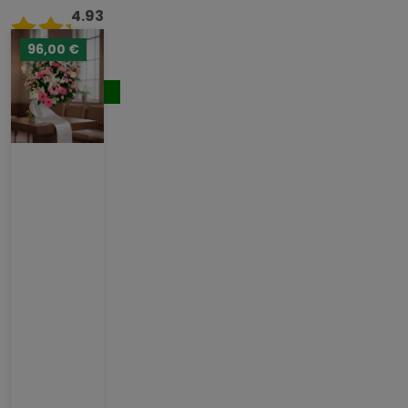
4.93
/ 5
96,00 €
124,00 €
Comprar