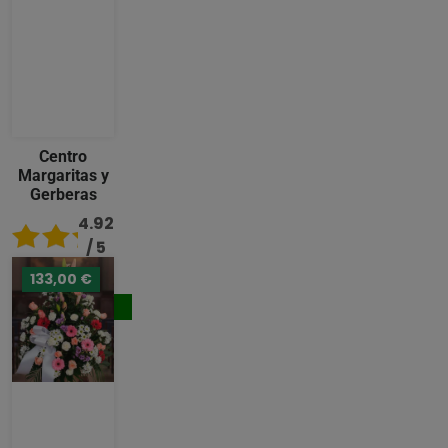
Centro
Margaritas y
Gerberas
4.92
/ 5
133,00 €
119,00 €
Comprar