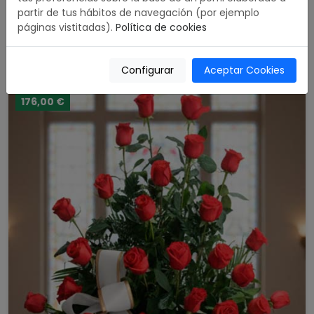
partir de tus hábitos de navegación (por ejemplo
Corona Premium Rosas Rojas
páginas vistitadas).
Política de cookies
5.00 / 5
489,00 €
Comprar
Configurar
Aceptar Cookies
176,00 €