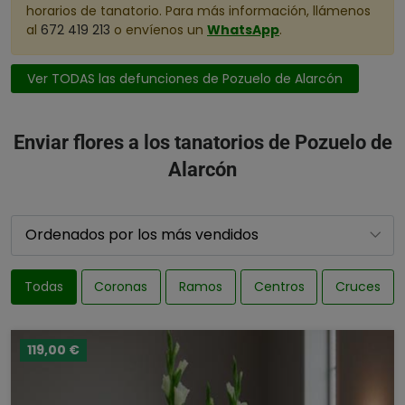
horarios de tanatorio. Para más información, llámenos
al
672 419 213
o envíenos un
WhatsApp
.
Ver TODAS las defunciones de Pozuelo de Alarcón
Enviar flores a los tanatorios de Pozuelo de
Alarcón
Todas
Coronas
Ramos
Centros
Cruces
119,00 €