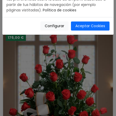
partir de tus hábitos de navegación (por ejemplo
Corona Premium Rosas Rojas
páginas vistitadas).
Política de cookies
5.00 / 5
489,00 €
Comprar
Configurar
Aceptar Cookies
176,00 €