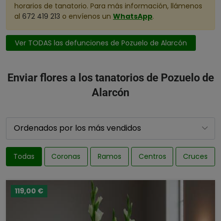
horarios de tanatorio. Para más información, llámenos
al
672 419 213
o envíenos un
WhatsApp
.
Ver TODAS las defunciones de Pozuelo de Alarcón
Enviar flores a los tanatorios de Pozuelo de
Alarcón
Todas
Coronas
Ramos
Centros
Cruces
119,00 €