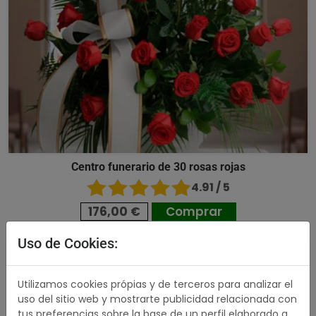
Centro funerario de 30 rosas rojas
4.91 / 5
176,00 €
Comprar
Uso de Cookies:
489,00 €
Utilizamos cookies própias y de terceros para analizar el
uso del sitio web y mostrarte publicidad relacionada con
tus preferencias sobre la base de un perfil elaborado a