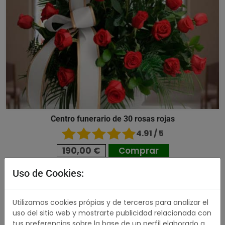
Centro funerario de 30 rosas rojas
4.91 / 5
190,00 €
Comprar
Uso de Cookies:
503,00 €
Utilizamos cookies própias y de terceros para analizar el
uso del sitio web y mostrarte publicidad relacionada con
tus preferencias sobre la base de un perfil elaborado a