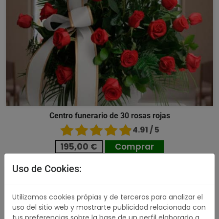
Centro funerario de 30 rosas rojas
4.91 / 5
195,00 €
Comprar
Uso de Cookies:
508,00 €
Utilizamos cookies própias y de terceros para analizar el
uso del sitio web y mostrarte publicidad relacionada con
tus preferencias sobre la base de un perfil elaborado a