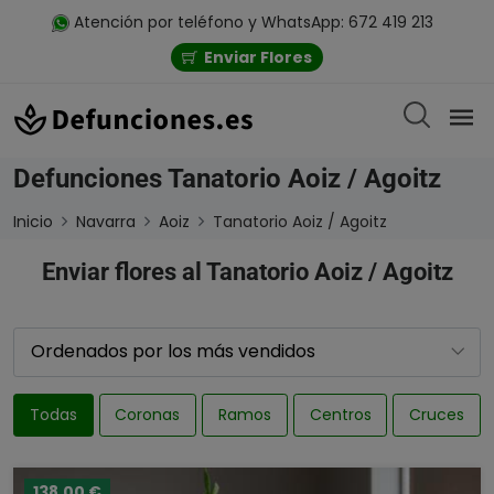
Atención por teléfono y WhatsApp: 672 419 213
Enviar Flores
Defunciones Tanatorio Aoiz / Agoitz
Inicio
Navarra
Aoiz
Tanatorio Aoiz / Agoitz
Enviar flores al Tanatorio Aoiz / Agoitz
Todas
Coronas
Ramos
Centros
Cruces
138,00 €