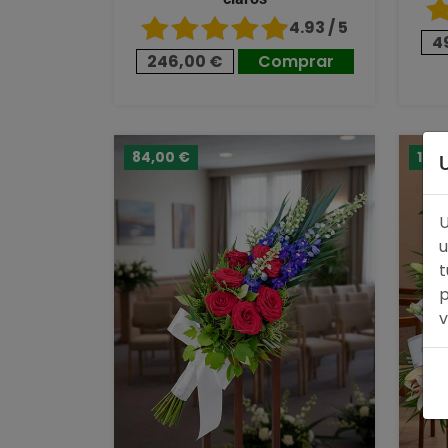
4.93 / 5
4
246,00 €
Comprar
84,00 €
128,
U
u
t
p
v