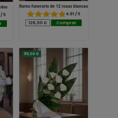
Ramo funerario de 12 rosas blancas
ados
4.91 / 5
/ 5
126,00 €
Comprar
r
86,00 €