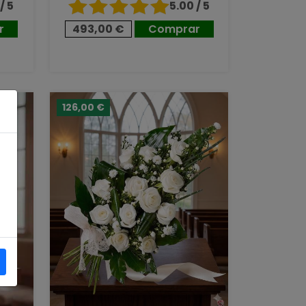
/ 5
5.00 / 5
r
493,00 €
Comprar
126,00 €