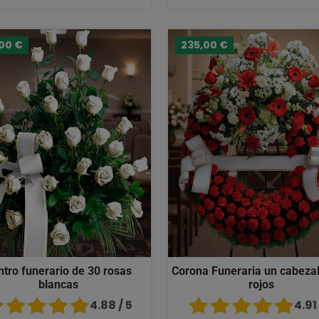
,00 €
235,00 €
ntro funerario de 30 rosas
Corona Funeraria un cabezal
blancas
rojos
4.88 / 5
4.91 