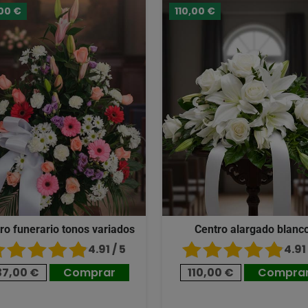
00 €
110,00 €
ro funerario tonos variados
Centro alargado blanc
4.91 / 5
4.91 
37,00 €
Comprar
110,00 €
Compra