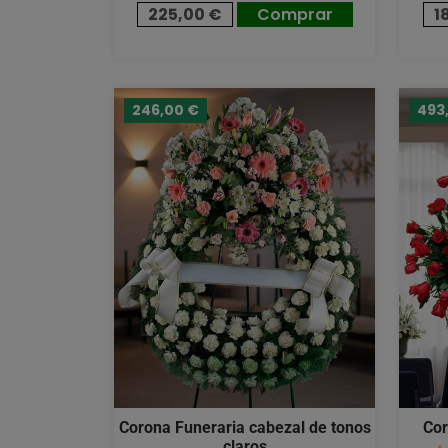
225,00 €
Comprar
1
246,00 €
493
Corona Funeraria cabezal de tonos
Cor
claros