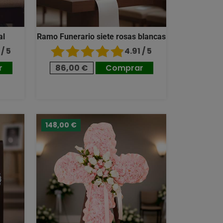
al
Ramo Funerario siete rosas blancas
/ 5
4.91 / 5
r
86,00 €
Comprar
148,00 €