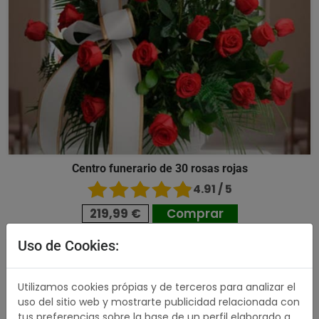
Centro funerario de 30 rosas rojas
4.91 / 5
219,99 €
Comprar
Uso de Cookies:
532,99 €
Utilizamos cookies própias y de terceros para analizar el
uso del sitio web y mostrarte publicidad relacionada con
tus preferencias sobre la base de un perfil elaborado a