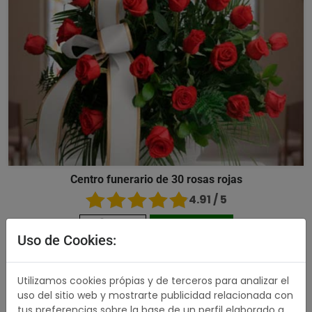
Centro funerario de 30 rosas rojas
4.91 / 5
176,00 €
Comprar
Uso de Cookies:
489,00 €
Utilizamos cookies própias y de terceros para analizar el
uso del sitio web y mostrarte publicidad relacionada con
tus preferencias sobre la base de un perfil elaborado a