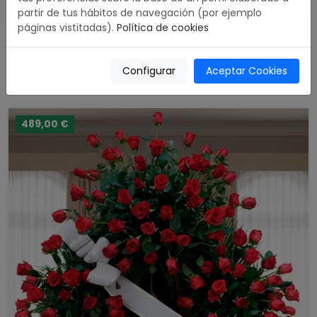
partir de tus hábitos de navegación (por ejemplo
páginas vistitadas).
Política de cookies
Corona Funeraria cabezal de tonos claros
4.93 / 5
Configurar
Aceptar Cookies
242,00 €
Comprar
489,00 €