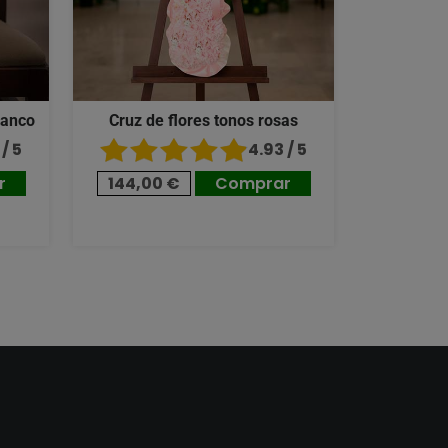
lanco
Cruz de flores tonos rosas
/ 5
4.93 / 5
r
144,00 €
Comprar