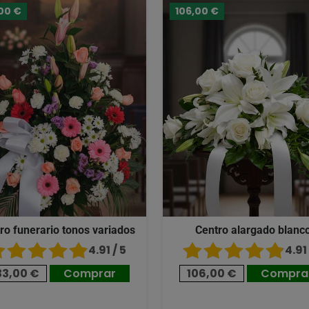
00 €
106,00 €
ro funerario tonos variados
Centro alargado blanc
4.91 / 5
4.91 
33,00 €
Comprar
106,00 €
Compra