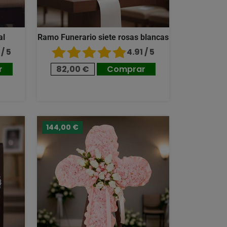
al
Ramo Funerario siete rosas blancas
/ 5
4.91 / 5
r
82,00 €
Comprar
144,00 €