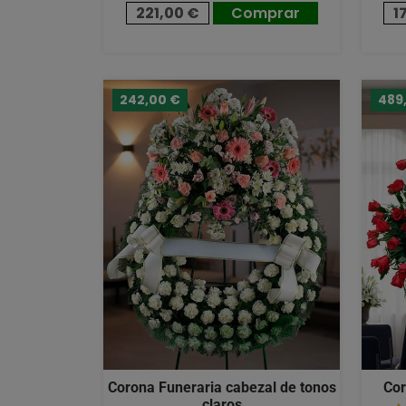
221,00 €
Comprar
1
242,00 €
489
Corona Funeraria cabezal de tonos
Cor
claros