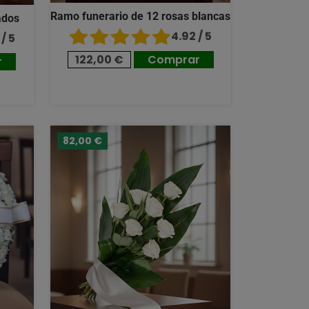
Ramo funerario de 12 rosas blancas
ados
4.92 / 5
/ 5
122,00 €
Comprar
r
82,00 €