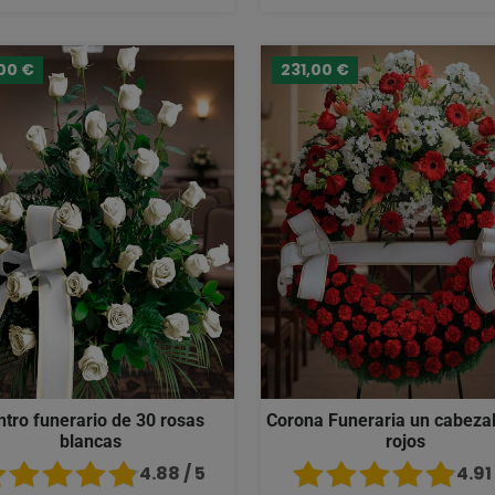
00 €
231,00 €
ntro funerario de 30 rosas
Corona Funeraria un cabezal
blancas
rojos
4.88 / 5
4.91 