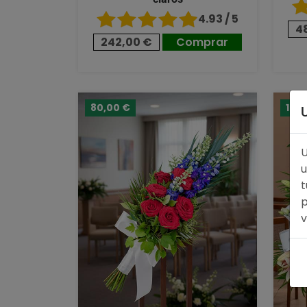
4.93 / 5
4
242,00 €
Comprar
80,00 €
124
U
u
t
p
v