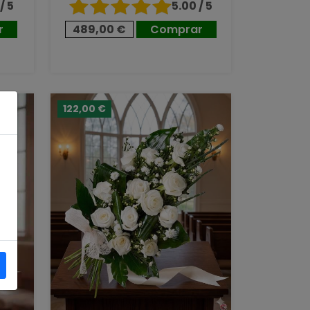
/ 5
5.00 / 5
r
489,00 €
Comprar
122,00 €