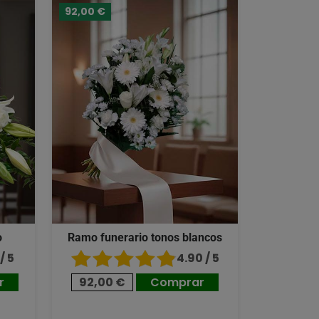
92,00 €
o
Ramo funerario tonos blancos
/ 5
4.90 / 5
r
92,00 €
Comprar