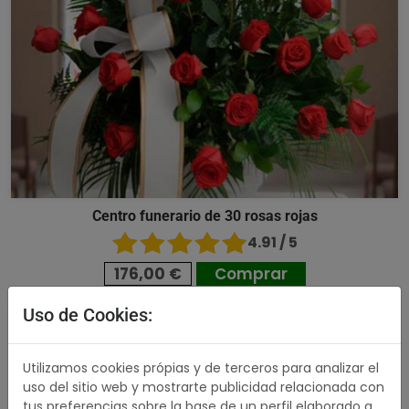
Centro funerario de 30 rosas rojas
4.91 / 5
176,00 €
Comprar
Uso de Cookies:
489,00 €
Utilizamos cookies própias y de terceros para analizar el
uso del sitio web y mostrarte publicidad relacionada con
tus preferencias sobre la base de un perfil elaborado a