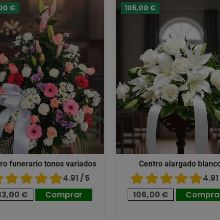
00 €
106,00 €
ro funerario tonos variados
Centro alargado blanc
4.91 / 5
4.91 
33,00 €
Comprar
106,00 €
Compra