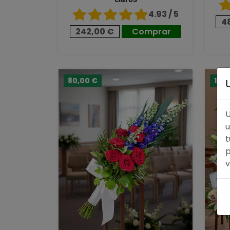
4.93 / 5
4
242,00 €
Comprar
80,00 €
124
U
u
t
p
v