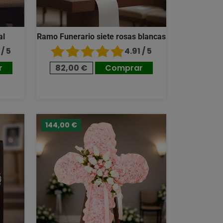
al
Ramo Funerario siete rosas blancas
/ 5
4.91 / 5
r
82,00 €
Comprar
144,00 €