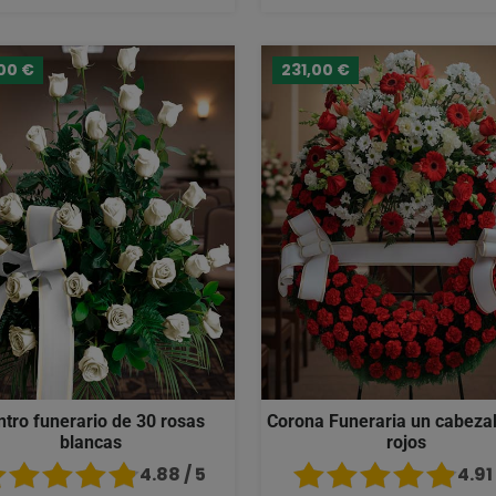
00 €
231,00 €
ntro funerario de 30 rosas
Corona Funeraria un cabezal
blancas
rojos
4.88 / 5
4.91 