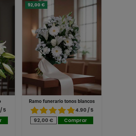
92,00 €
o
Ramo funerario tonos blancos
/ 5
4.90 / 5
r
92,00 €
Comprar