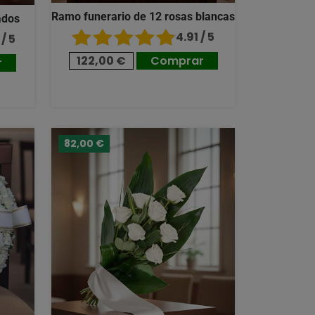
Ramo funerario de 12 rosas blancas
ados
4.91 / 5
/ 5
122,00 €
Comprar
r
82,00 €