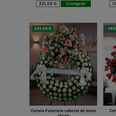
221,00 €
Comprar
1
242,00 €
489
Corona Funeraria cabezal de tonos
Cor
claros