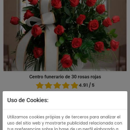
Centro funerario de 30 rosas rojas
4.91 / 5
176,00 €
Comprar
Uso de Cookies:
489,00 €
Utilizamos cookies própias y de terceros para analizar el
uso del sitio web y mostrarte publicidad relacionada con
tus preferencias sobre la base de un perfil elaborado a