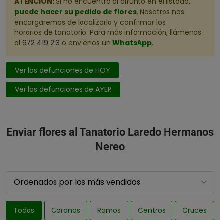
ATENCIÓN:
Si no encuentra al difunto en el listado,
puede hacer su pedido de flores
. Nosotros nos
encargaremos de localizarlo y confirmar los
horarios de tanatorio. Para más información, llámenos
al
672 419 213
o envíenos un
WhatsApp
.
Ver las defunciones de HOY
Ver las defunciones de AYER
Enviar flores al Tanatorio Laredo Hermanos
Nereo
Todas
Coronas
Ramos
Centros
Cruces