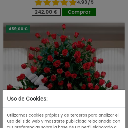
4.93 / 5
242,00 €
Comprar
489,00 €
Uso de Cookies:
Utilizamos cookies própias y de terceros para analizar el
uso del sitio web y mostrarte publicidad relacionada con
tus preferencias sobre la base de un perfil elaborado a