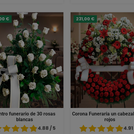
00 €
231,00 €
ntro funerario de 30 rosas
Corona Funeraria un cabezal
blancas
rojos
4.88 / 5
4.91 