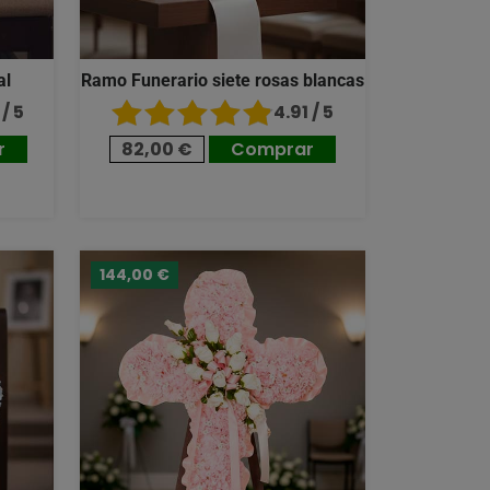
al
Ramo Funerario siete rosas blancas
/ 5
4.91 / 5
r
82,00 €
Comprar
144,00 €