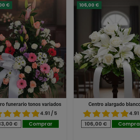
00 €
106,00 €
ro funerario tonos variados
Centro alargado blanc
4.91 / 5
4.91 
33,00 €
Comprar
106,00 €
Compra