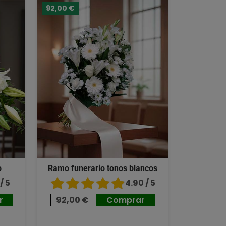
92,00 €
o
Ramo funerario tonos blancos
/ 5
4.90 / 5
r
92,00 €
Comprar