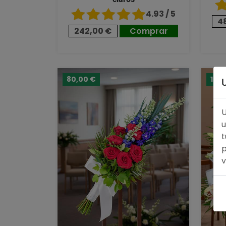
4.93 / 5
4
242,00 €
Comprar
80,00 €
124
U
u
t
p
v