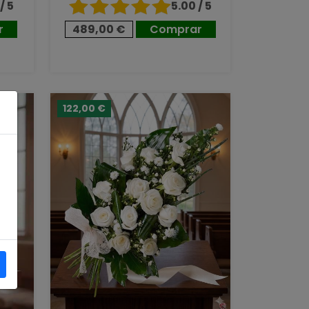
/ 5
5.00 / 5
r
489,00 €
Comprar
122,00 €