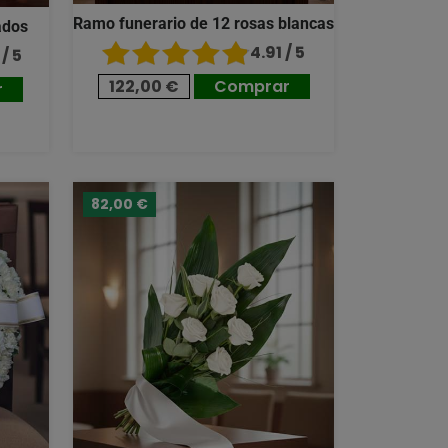
Ramo funerario de 12 rosas blancas
ados
4.91 / 5
/ 5
122,00 €
Comprar
r
82,00 €