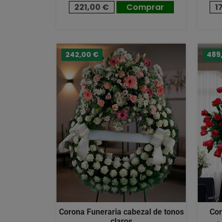
221,00 €
Comprar
1
242,00 €
489
Corona Funeraria cabezal de tonos
Cor
claros