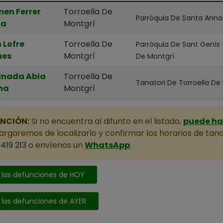
en Ferrer
Torroella De
Parròquia De Santa Anna -
a
Montgrí
 Lofre
Torroella De
Parròquia De Sant Genís 
ues
Montgrí
De Montgrí
inada Abia
Torroella De
Tanatori De Torroella De
na
Montgrí
NCIÓN:
Si no encuentra al difunto en el listado,
puede hac
rgaremos de localizarlo y confirmar los horarios de tana
419 213
o envíenos un
WhatsApp
.
 las defunciones de HOY
 las defunciones de AYER