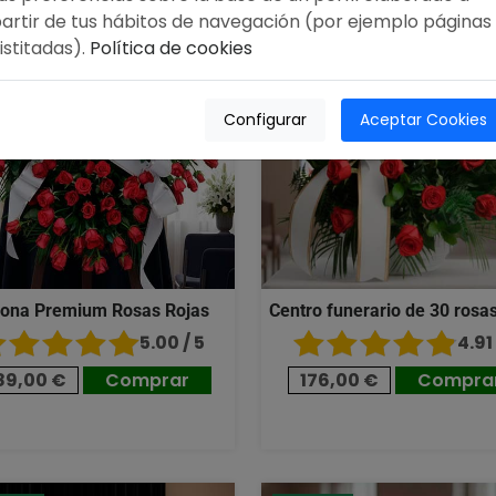
artir de tus hábitos de navegación (por ejemplo páginas
istitadas).
Política de cookies
Configurar
Aceptar Cookies
ona Premium Rosas Rojas
Centro funerario de 30 rosas
5.00 / 5
4.91 
89,00 €
Comprar
176,00 €
Compra