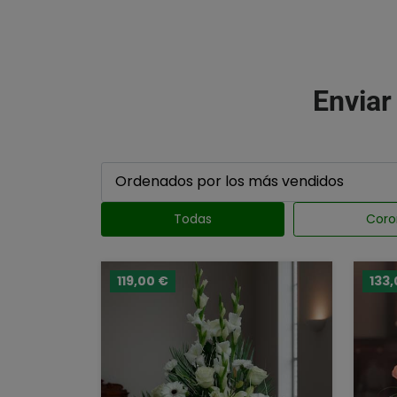
Enviar
Todas
Coro
119,00 €
133,