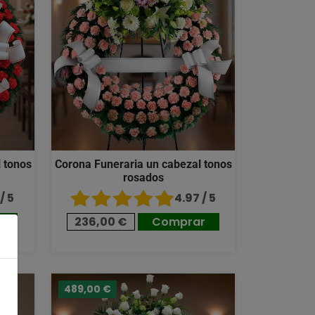
 tonos
Corona Funeraria un cabezal tonos
rosados
/ 5
4.97 / 5
r
236,00 €
Comprar
489,00 €