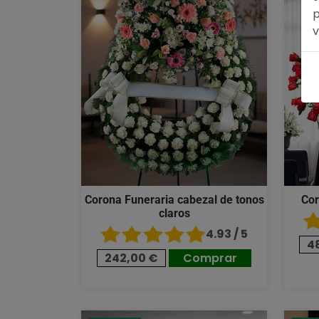
p
v
Corona Funeraria cabezal de tonos
Cor
claros
4.93 / 5
4
242,00 €
Comprar