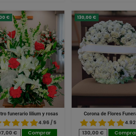
,00 €
130,00 €
tro funerario lilium y rosas
Corona de Flores Funer
4.96 / 5
4.92 
07,00 €
Comprar
130,00 €
Compra