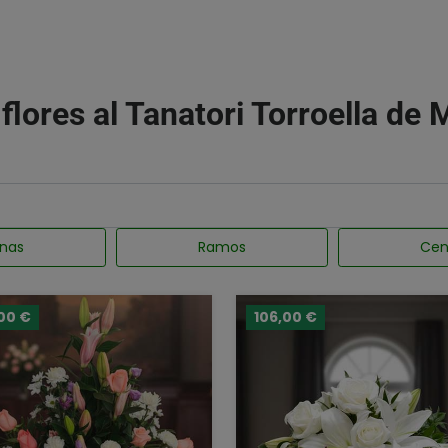
 flores al Tanatori Torroella de 
nas
Ramos
Cen
00 €
106,00 €