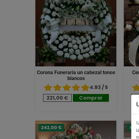
Corona Funeraria un cabezal tonos
Ce
blancos
4.93 / 5
221,00 €
Comprar
1
U
242,00 €
489
u
t