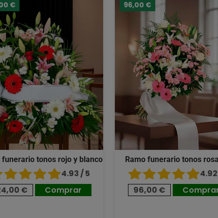
,00 €
96,00 €
 funerario tonos rojo y blanco
Ramo funerario tonos ros
4.93 / 5
4.92 
24,00 €
Comprar
96,00 €
Compra