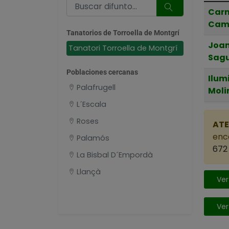
Carm
Cam
Tanatorios de Torroella de Montgrí
Joan
Tanatori Torroella de Montgrí
Sag
Poblaciones cercanas
Ilum
Palafrugell
Moli
L´Escala
Roses
ATE
enca
Palamós
672 
La Bisbal D´Empordà
Llançà
Ver
Ver