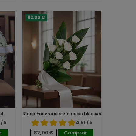
82,00 €
al
Ramo Funerario siete rosas blancas
/ 5
4.91 / 5
r
82,00 €
Comprar