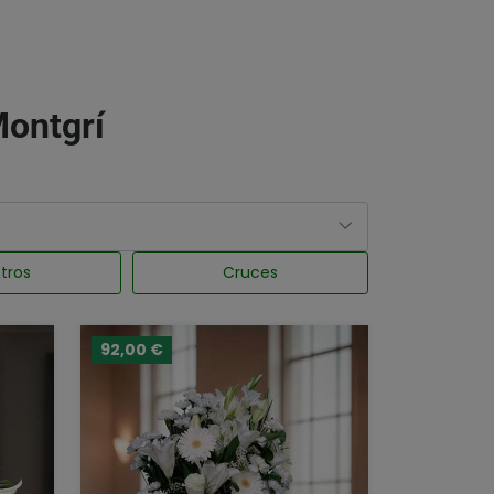
Montgrí
tros
Cruces
92,00 €