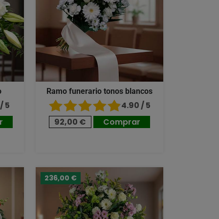
o
Ramo funerario tonos blancos
/ 5
4.90 / 5
r
92,00 €
Comprar
236,00 €