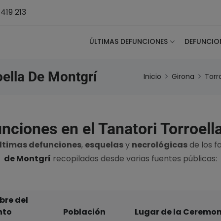
419 213
ÚLTIMAS DEFUNCIONES
DEFUNCIO
oella De Montgrí
Inicio
Girona
Torr
nciones en el Tanatori Torroell
ltimas defunciones
,
esquelas
y
necrológicas
de los f
de Montgrí
recopiladas desde varias fuentes públicas:
re del
nto
Población
Lugar de la Ceremo