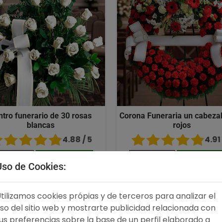
ntro funerario de 30 rosas
Corona Funeraria un cabezal
blancas
rojos
4.88 / 5
4.91 
76,00 €
Comprar
231,00 €
Compra
Uso de Cookies:
tilizamos cookies própias y de terceros para analizar el
,00 €
176,00 €
so del sitio web y mostrarte publicidad relacionada con
us preferencias sobre la base de un perfil elaborado a