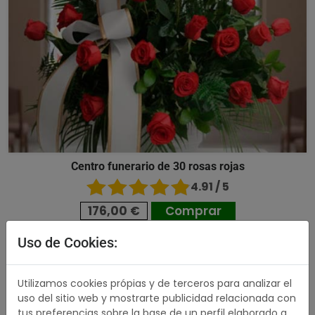
Centro funerario de 30 rosas rojas
4.91 / 5
176,00 €
Comprar
Uso de Cookies:
489,00 €
Utilizamos cookies própias y de terceros para analizar el
uso del sitio web y mostrarte publicidad relacionada con
tus preferencias sobre la base de un perfil elaborado a