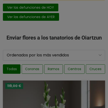
Ver las defunciones de HOY
Ver las defunciones de AYER
Enviar flores a los tanatorios de Oiartzun
Todas
Coronas
Ramos
Centros
Cruces
119,00 €