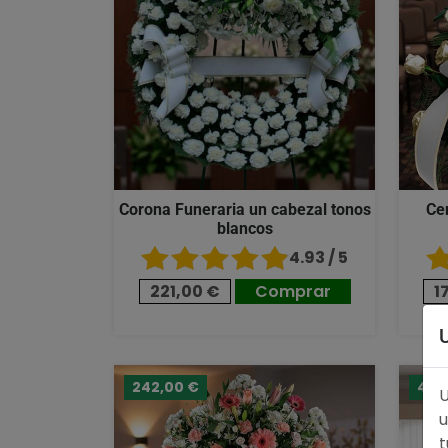
Corona Funeraria un cabezal tonos
Ce
blancos
4.93 / 5
221,00 €
Comprar
1
242,00 €
489
U
u
t