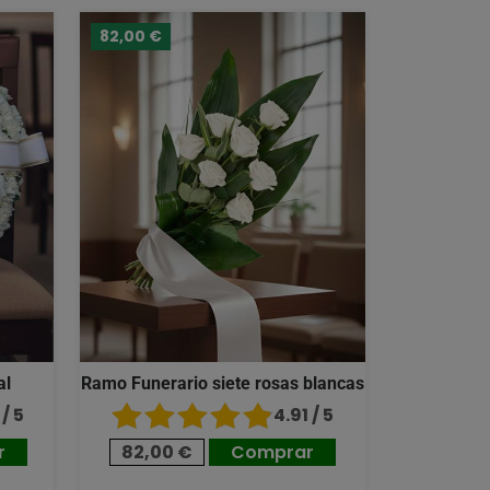
82,00 €
al
Ramo Funerario siete rosas blancas
/ 5
4.91 / 5
r
82,00 €
Comprar