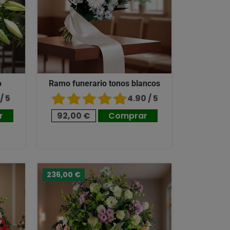
o
Ramo funerario tonos blancos
/ 5
4.90 / 5
r
92,00 €
Comprar
236,00 €