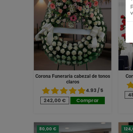
p
v
Corona Funeraria cabezal de tonos
Cor
claros
4.93 / 5
4
242,00 €
Comprar
80,00 €
124