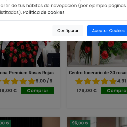
artir de tus hábitos de navegación (por ejemplo páginas
istitadas).
Política de cookies
Configurar
Aceptar Cookies
ona Premium Rosas Rojas
Centro funerario de 30 rosas
5.00 / 5
4.91 
89,00 €
Comprar
176,00 €
Compra
,00 €
96,00 €