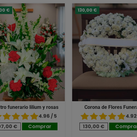
,00 €
130,00 €
tro funerario lilium y rosas
Corona de Flores Funer
4.96 / 5
4.92 
07,00 €
Comprar
130,00 €
Compra