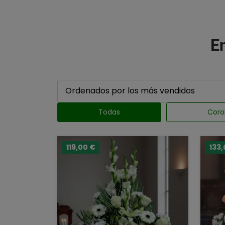
En
Todas
Coro
119,00 €
133,