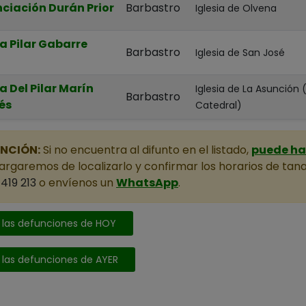
ciación Durán Prior
Barbastro
Iglesia de Olvena
a Pilar Gabarre
Barbastro
Iglesia de San José
a Del Pilar Marín
Iglesia de La Asunción (S
Barbastro
és
Catedral)
NCIÓN:
Si no encuentra al difunto en el listado,
puede hac
rgaremos de localizarlo y confirmar los horarios de tana
419 213
o envíenos un
WhatsApp
.
 las defunciones de HOY
 las defunciones de AYER