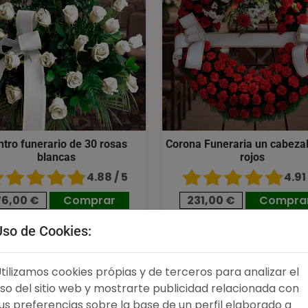
ntro funerario de 30 rosas
Corona Funeraria un cabezal
blancas
rojos
4.88 / 5
4.91 
76,00 €
Comprar
231,00 €
Compra
Uso de Cookies:
,00 €
176,00 €
tilizamos cookies própias y de terceros para analizar el
so del sitio web y mostrarte publicidad relacionada con
us preferencias sobre la base de un perfil elaborado a