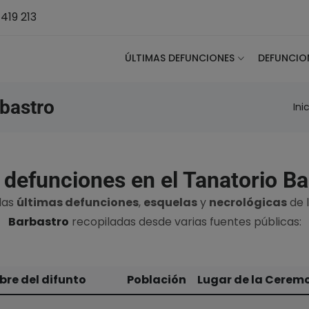
419 213
ÚLTIMAS DEFUNCIONES
DEFUNCIO
bastro
Ini
 defunciones en el Tanatorio Ba
 las
últimas defunciones
,
esquelas
y
necrológicas
de l
Barbastro
recopiladas desde varias fuentes públicas:
re del difunto
Población
Lugar de la Cerem