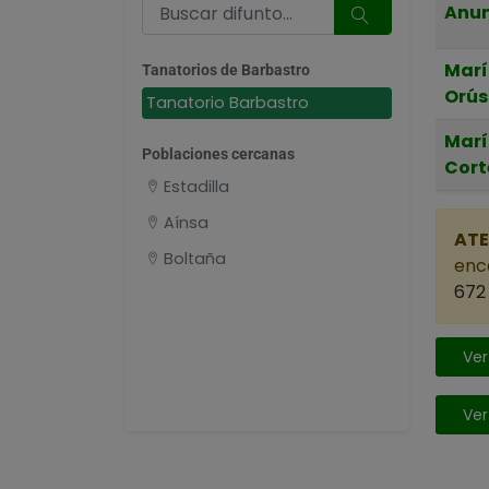
Anun
Marí
Tanatorios de Barbastro
Orús
Tanatorio Barbastro
Marí
Poblaciones cercanas
Cort
Estadilla
Aínsa
ATE
Boltaña
enca
672 
Ver
Ver