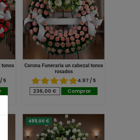
 tonos
Corona Funeraria un cabezal tonos
rosados
/ 5
4.97 / 5
r
236,00 €
Comprar
489,00 €