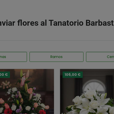
viar flores al Tanatorio Barbas
nas
Ramos
Cen
00 €
106,00 €