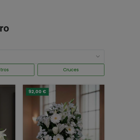
tro
tros
Cruces
92,00 €