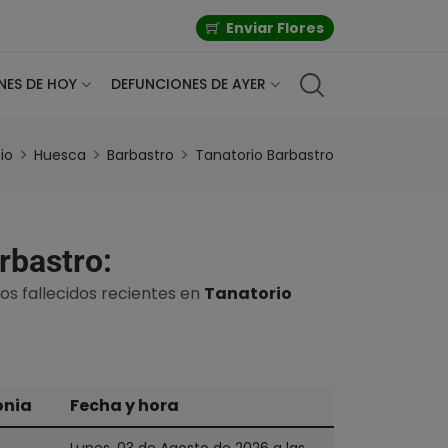
Enviar Flores
NES DE HOY
DEFUNCIONES DE AYER
cio
Huesca
Barbastro
Tanatorio Barbastro
rbastro:
os fallecidos recientes en
Tanatorio
onia
Fecha y hora
Lunes, 03 de Agosto de 2026 a las