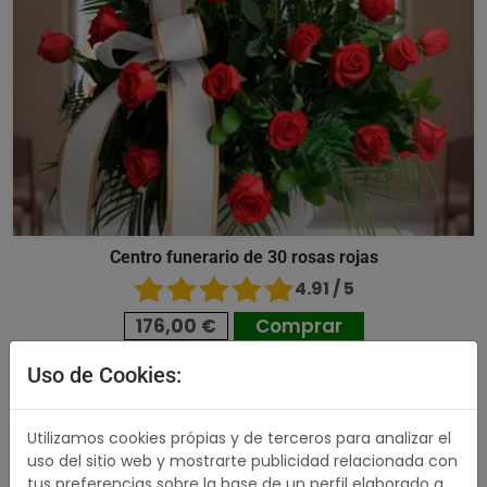
Centro funerario de 30 rosas rojas
4.91 / 5
176,00 €
Comprar
Uso de Cookies:
489,00 €
Utilizamos cookies própias y de terceros para analizar el
uso del sitio web y mostrarte publicidad relacionada con
tus preferencias sobre la base de un perfil elaborado a