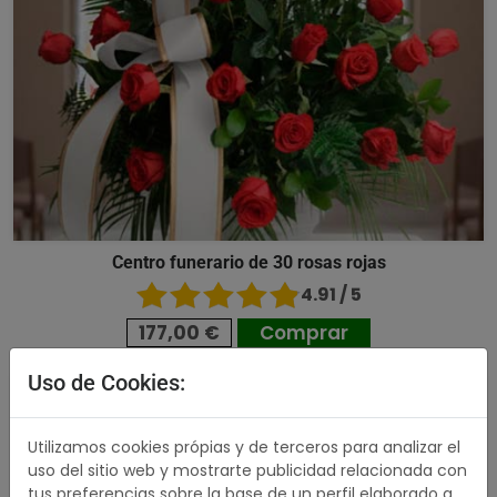
Centro funerario de 30 rosas rojas
4.91 / 5
177,00 €
Comprar
Uso de Cookies:
490,00 €
Utilizamos cookies própias y de terceros para analizar el
uso del sitio web y mostrarte publicidad relacionada con
tus preferencias sobre la base de un perfil elaborado a