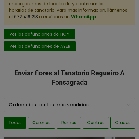
encargaremos de localizarlo y confirmar los
horarios de tanatorio. Para más información, llámenos
al
672 419 213
o envíenos un
WhatsApp
.
Ver las defunciones de HOY
Ver las defunciones de AYER
Enviar flores al Tanatorio Regueiro A
Fonsagrada
Todas
Coronas
Ramos
Centros
Cruces