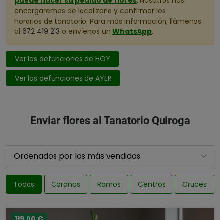
puede hacer su pedido de flores
. Nosotros nos
encargaremos de localizarlo y confirmar los
horarios de tanatorio. Para más información, llámenos
al
672 419 213
o envíenos un
WhatsApp
.
Ver las defunciones de HOY
Ver las defunciones de AYER
Enviar flores al Tanatorio Quiroga
Todas
Coronas
Ramos
Centros
Cruces
119,00 €