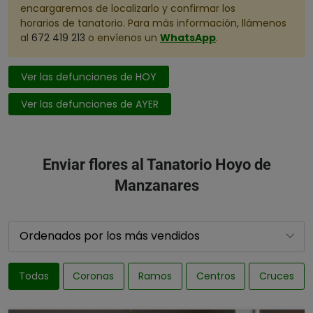
encargaremos de localizarlo y confirmar los
horarios de tanatorio. Para más información, llámenos
al
672 419 213
o envíenos un
WhatsApp
.
Ver las defunciones de HOY
Ver las defunciones de AYER
Enviar flores al Tanatorio Hoyo de
Manzanares
Todas
Coronas
Ramos
Centros
Cruces