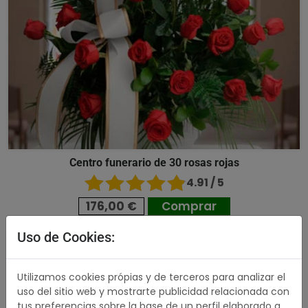
Centro funerario de 30 rosas rojas
4.91 / 5
176,00 €
Comprar
Uso de Cookies:
489,00 €
Utilizamos cookies própias y de terceros para analizar el
uso del sitio web y mostrarte publicidad relacionada con
tus preferencias sobre la base de un perfil elaborado a