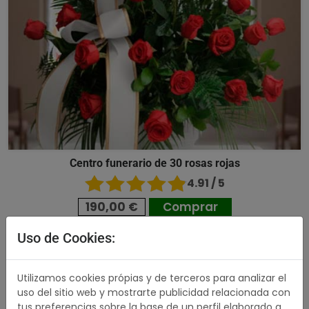
Centro funerario de 30 rosas rojas
4.91 / 5
190,00 €
Comprar
Uso de Cookies:
503,00 €
Utilizamos cookies própias y de terceros para analizar el
uso del sitio web y mostrarte publicidad relacionada con
tus preferencias sobre la base de un perfil elaborado a