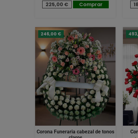
225,00 €
Comprar
1
246,00 €
493
Corona Funeraria cabezal de tonos
Cor
claros