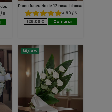
Ramo funerario de 12 rosas blancas
ados
4.90 / 5
/ 5
126,00 €
Comprar
r
86,00 €