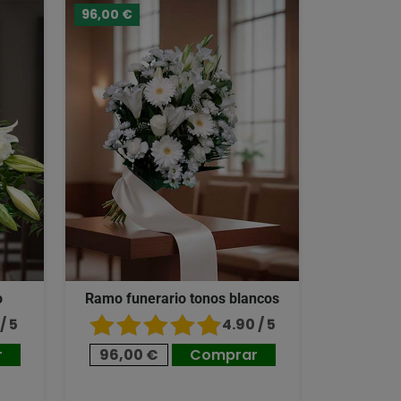
96,00 €
o
Ramo funerario tonos blancos
/ 5
4.90 / 5
r
96,00 €
Comprar