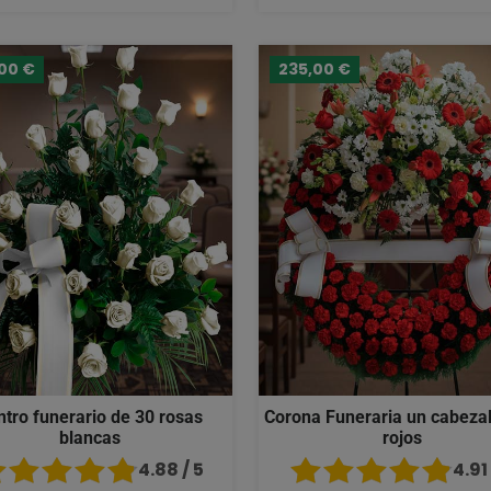
,00 €
235,00 €
ntro funerario de 30 rosas
Corona Funeraria un cabezal
blancas
rojos
4.88 / 5
4.91 