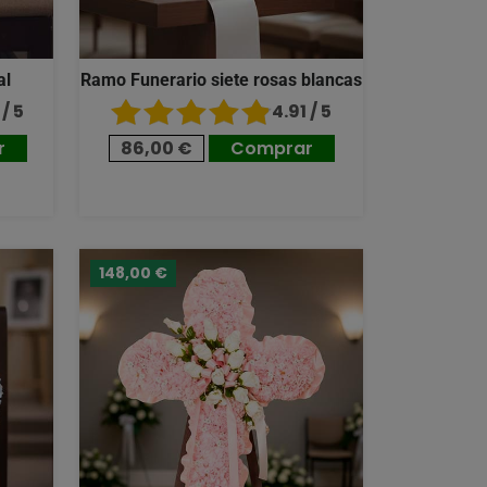
al
Ramo Funerario siete rosas blancas
/ 5
4.91 / 5
r
86,00 €
Comprar
148,00 €