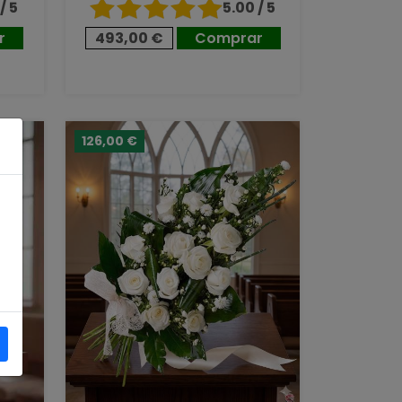
/ 5
5.00 / 5
r
493,00 €
Comprar
126,00 €