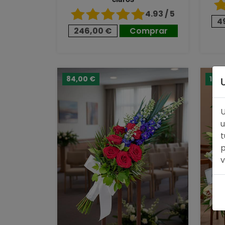
4.93 / 5
4
246,00 €
Comprar
84,00 €
128,
U
u
t
p
v