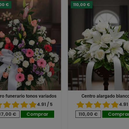
00 €
110,00 €
ro funerario tonos variados
Centro alargado blanc
4.91 / 5
4.91 
37,00 €
Comprar
110,00 €
Compra