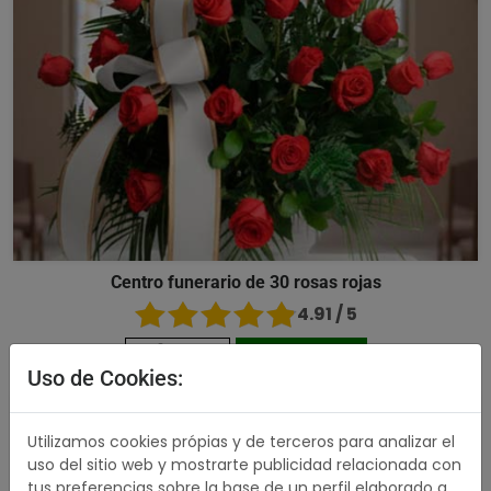
Centro funerario de 30 rosas rojas
4.91 / 5
176,00 €
Comprar
Uso de Cookies:
489,00 €
Utilizamos cookies própias y de terceros para analizar el
uso del sitio web y mostrarte publicidad relacionada con
tus preferencias sobre la base de un perfil elaborado a