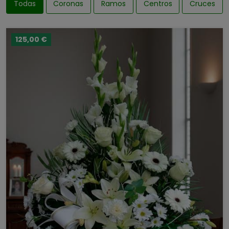
Todas
Coronas
Ramos
Centros
Cruces
125,00 €