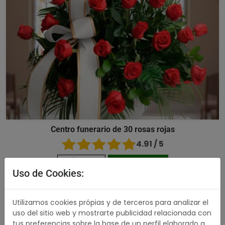
Centro funerario de 30 rosas rojas
4.91 / 5
176,00 €
Comprar
Uso de Cookies:
489,00 €
Utilizamos cookies própias y de terceros para analizar el
uso del sitio web y mostrarte publicidad relacionada con
tus preferencias sobre la base de un perfil elaborado a