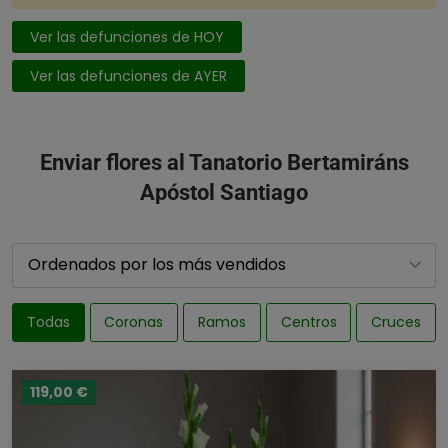
Ver las defunciones de HOY
Ver las defunciones de AYER
Enviar flores al Tanatorio Bertamiráns
Apóstol Santiago
Todas
Coronas
Ramos
Centros
Cruces
119,00 €