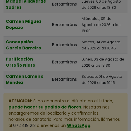
Manuel Villaverde
Jueves, 06 de Agosto
Bertamiráns
Suárez
de 2026 a las 18:30
Miércoles, 05 de
Carmen Míguez
Bertamiráns
Agosto de 2026 a las
Dopazo
18:00
Concepción
Martes, 04 de Agosto
Bertamiráns
García Barreiro
de 2026 a las 16:45
Purificación
Lunes, 03 de Agosto de
Bertamiráns
Ortoño Nieto
2026 a las 18:30
Carmen Lameiro
Sábado, 01 de Agosto
Bertamiráns
Méndez
de 2026 a las 19:15
ATENCIÓN:
Si no encuentra al difunto en el listado,
puede hacer su pedido de flores
. Nosotros nos
encargaremos de localizarlo y confirmar los
horarios de tanatorio. Para más información, llámenos
al
672 419 213
o envíenos un
WhatsApp
.