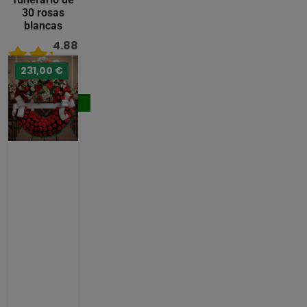
30 rosas
blancas
4.88
/ 5
231,00 €
176,00 €
Comprar