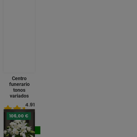
Centro
funerario
tonos
variados
4.91
/ 5
106,00 €
133,00 €
Comprar