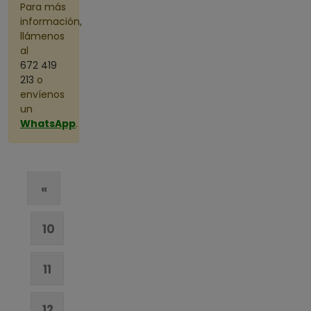
Para más
información,
llámenos
al
672 419
213
o
envíenos
un
WhatsApp
.
«
10
11
12