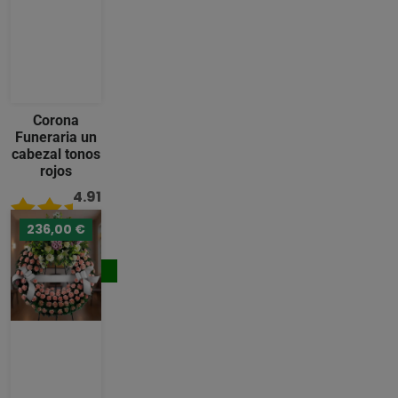
Corona
Funeraria un
cabezal tonos
rojos
4.91
/ 5
236,00 €
231,00 €
Comprar