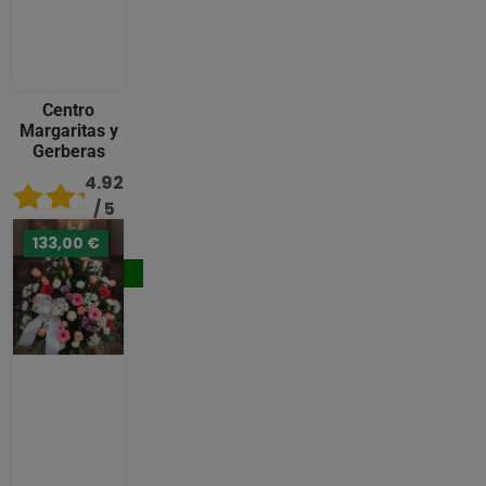
Centro
Margaritas y
Gerberas
4.92
/ 5
133,00 €
119,00 €
Comprar