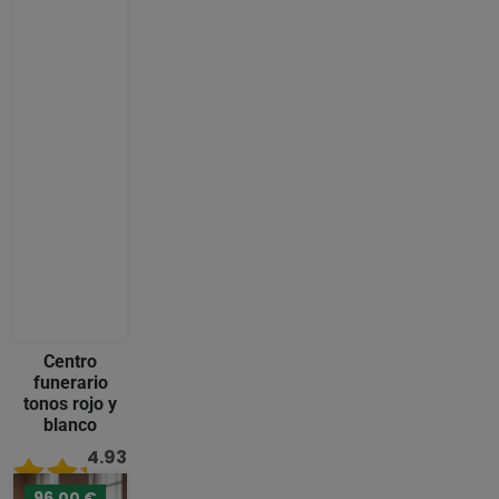
Centro
funerario
tonos rojo y
blanco
4.93
/ 5
96,00 €