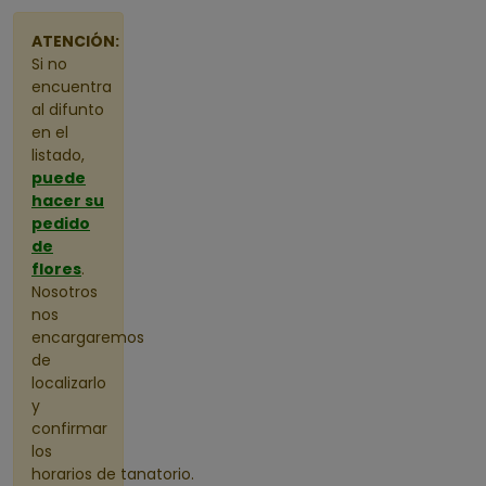
ATENCIÓN:
Si no
encuentra
al difunto
en el
listado,
puede
hacer su
pedido
de
flores
.
Nosotros
nos
encargaremos
de
localizarlo
y
confirmar
los
horarios de tanatorio.