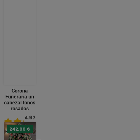
Corona
Funeraria un
cabezal tonos
rosados
4.97
/ 5
242,00 €
236,00 €