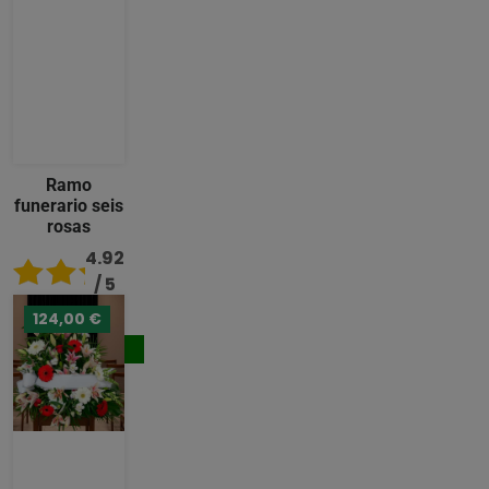
Ramo
funerario seis
rosas
4.92
/ 5
124,00 €
80,00 €
Comprar