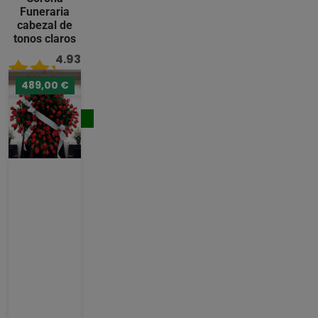
Funeraria
cabezal de
tonos claros
4.93
/ 5
489,00 €
242,00 €
Comprar