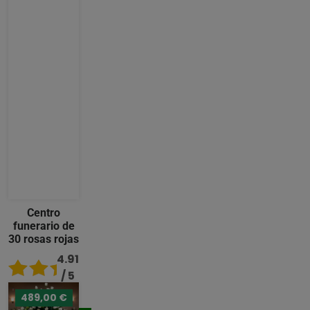
Centro
funerario de
30 rosas rojas
4.91
/ 5
489,00 €
176,00 €