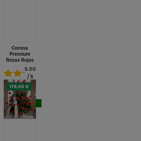
Corona
Premium
Rosas Rojas
5.00
/ 5
176,00 €
489,00
€
Comprar