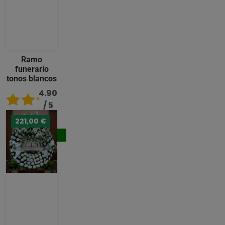
Ramo
funerario
tonos blancos
4.90
/ 5
221,00 €
92,00 €
Comprar