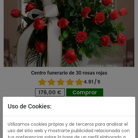
Centro funerario de 30 rosas rojas
4.91 / 5
176,00 €
Comprar
Uso de Cookies:
489,00 €
Utilizamos cookies própias y de terceros para analizar el
uso del sitio web y mostrarte publicidad relacionada con
tus preferencias sobre la base de un perfil elaborado a