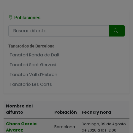
Poblaciones
Tanatorios de Barcelona
Tanatori Ronda de Dalt
Tanatori Sant Gervasi
Tanatori Vall d’Hebron
Tanatorio Les Corts
Tanatorio Sancho de Ávila
Tanatorio Sant Andreu Nou Barris
Nombre del
difunto
Población
Fecha y hora
Tanatorio-Crematorio Montjuic
Charo Garcia
Domingo, 09 de Agosto
Barcelona
Poblaciones cercanas
Alvarez
de 2026 a las 12:00