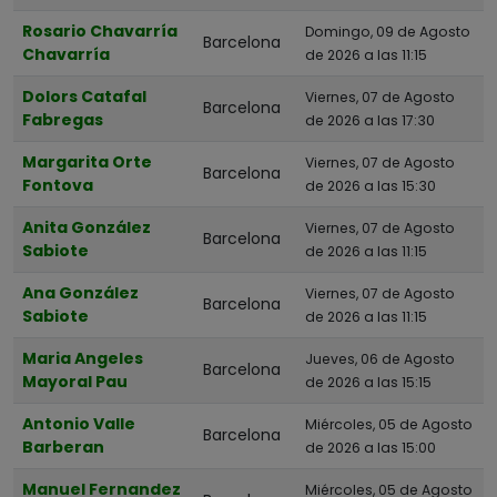
Hospitalet De Llobregat
Rosario Chavarría
Domingo, 09 de Agosto
Barcelona
Esplugues De Llobregat
Chavarría
de 2026 a las 11:15
Cornellà De Llobregat
Dolors Catafal
Viernes, 07 de Agosto
Barcelona
Fabregas
de 2026 a las 17:30
Sant Just Desvern
El Prat De Llobregat
Margarita Orte
Viernes, 07 de Agosto
Barcelona
Fontova
de 2026 a las 15:30
Sant Boi De Llobregat
Anita González
Viernes, 07 de Agosto
Barcelona
Sabiote
de 2026 a las 11:15
Ana González
Viernes, 07 de Agosto
Barcelona
Sabiote
de 2026 a las 11:15
Maria Angeles
Jueves, 06 de Agosto
Barcelona
Mayoral Pau
de 2026 a las 15:15
Antonio Valle
Miércoles, 05 de Agosto
Barcelona
Barberan
de 2026 a las 15:00
Manuel Fernandez
Miércoles, 05 de Agosto