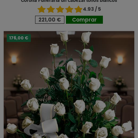
Corona Funeraria un cabezal tonos blancos
4.93 / 5
221,00 €
Comprar
176,00 €