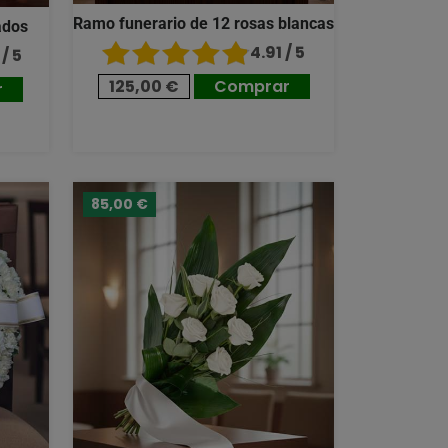
Ramo funerario de 12 rosas blancas
ados
4.91 / 5
/ 5
125,00 €
Comprar
r
85,00 €