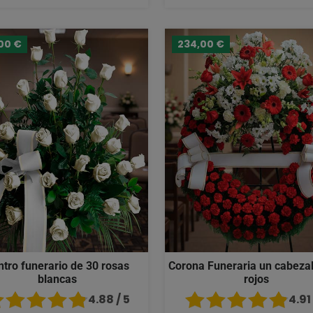
00 €
234,00 €
ntro funerario de 30 rosas
Corona Funeraria un cabezal
blancas
rojos
4.88 / 5
4.91 