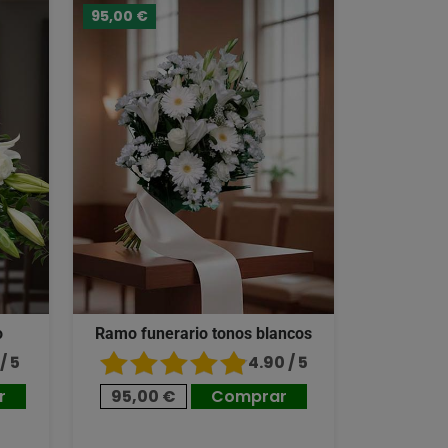
95,00 €
o
Ramo funerario tonos blancos
/ 5
4.90 / 5
r
95,00 €
Comprar