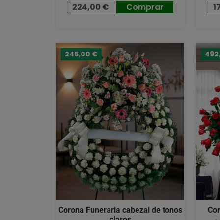
224,00 €
Comprar
1
245,00 €
492
Corona Funeraria cabezal de tonos
Cor
claros