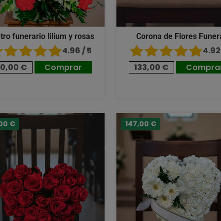
tro funerario lilium y rosas
Corona de Flores Funer
4.96 / 5
4.92 
10,00 €
Comprar
133,00 €
Compra
00 €
147,00 €