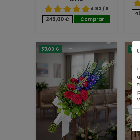
4.93 / 5
4
245,00 €
Comprar
83,00 €
127,
U
u
t
p
v