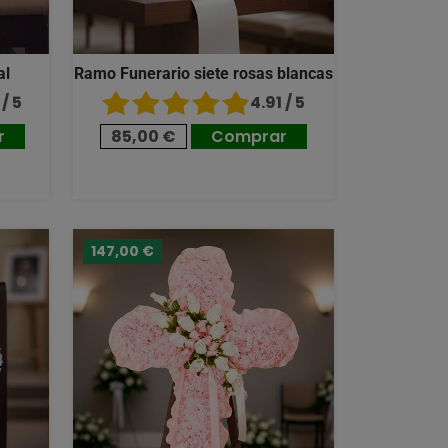
al
Ramo Funerario siete rosas blancas
/ 5
4.91 / 5
r
85,00 €
Comprar
147,00 €