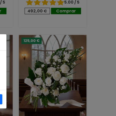
/ 5
5.00 / 5
r
492,00 €
Comprar
125,00 €