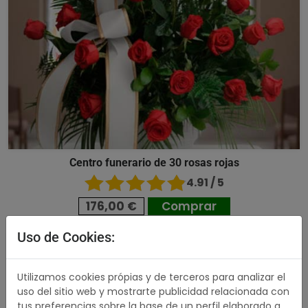
Centro funerario de 30 rosas rojas
4.91 / 5
176,00 €
Comprar
Uso de Cookies:
489,00 €
Utilizamos cookies própias y de terceros para analizar el
uso del sitio web y mostrarte publicidad relacionada con
tus preferencias sobre la base de un perfil elaborado a