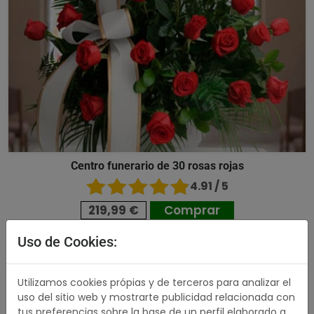
Centro funerario de 30 rosas rojas
4.91 / 5
219,99 €
Comprar
Uso de Cookies:
532,99 €
Utilizamos cookies própias y de terceros para analizar el
uso del sitio web y mostrarte publicidad relacionada con
tus preferencias sobre la base de un perfil elaborado a