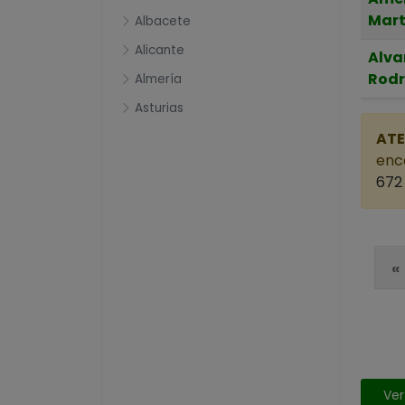
Mart
Albacete
Alicante
Alva
Rodr
Almería
Asturias
Ávila
ATE
enca
Badajoz
672 
Barcelona
Bizkaia
Burgos
«
Cáceres
Cádiz
Cantabria
Castellón
Ver
Ciudad Real