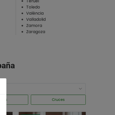
Teruel
Toledo
València
Valladolid
Zamora
Zaragoza
spaña
tros
Cruces