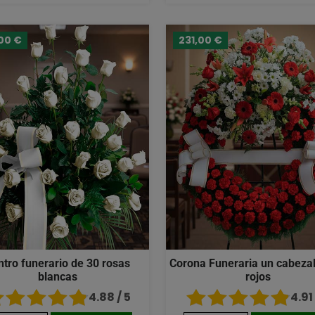
00 €
231,00 €
ntro funerario de 30 rosas
Corona Funeraria un cabezal
blancas
rojos
4.88 / 5
4.91 