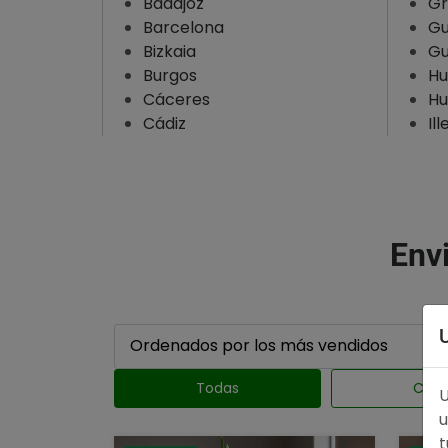
Badajoz
Gr
Lugo
Barcelona
Gu
Bizkaia
Gu
Madrid
Burgos
Hu
Málaga
Cáceres
Hu
Murcia
Cádiz
Il
Navarra
Ourense
Palencia
Envi
Pontevedra
Salamanca
Santa Cruz De Tenerife
Segovia
Sevilla
Todas
Coro
U
Soria
u
Tarragona
t