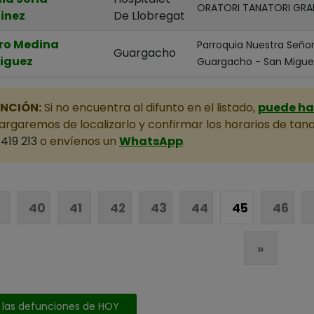
ORATORI TANATORI GRA
inez
De Llobregat
ro Medina
Parroquia Nuestra Seño
Guargacho
iguez
Guargacho - San Migue
NCIÓN:
Si no encuentra al difunto en el listado,
puede hac
rgaremos de localizarlo y confirmar los horarios de tana
419 213
o envíenos un
WhatsApp
.
40
41
42
43
44
45
46
»
 las defunciones de HOY