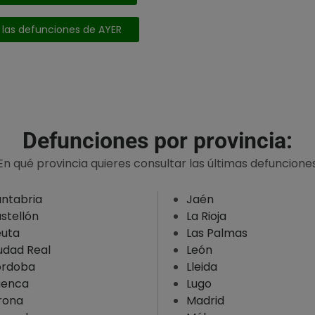
 las defunciones de AYER
Defunciones por provincia:
En qué provincia quieres consultar las últimas defuncione
ntabria
Jaén
stellón
La Rioja
uta
Las Palmas
udad Real
León
rdoba
Lleida
uenca
Lugo
rona
Madrid