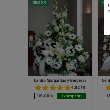
119,00 €
133,
p
Teruel
v
Toledo
Valencia
Valladolid
Zamora
Zaragoza
Centro Margaritas y Gerberas
Cent
4.92 / 5
119,00 €
Comprar
1