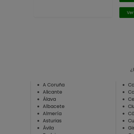
Córdoba
Ver
Cuenca
Girona
Granada
Guadalajara
Guipuzcoa
Huelva
¿
Huesca
Illes Balears
A Coruña
Ca
Alicante
Ca
Jaén
Álava
Ce
La Rioja
Albacete
Ci
Las Palmas
Almería
Có
Asturias
C
León
Ávila
Gi
Lleida