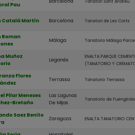
Barcelona
Tanatori Sant Andreu
ral Pau
 Catalá Martín
Barcelona
Tanatori de Les Corts
n Roman
Málaga
Tanatorio Málaga Par
gones
na Muñoz
ENALTA PARQUE CEMENTE
Leganés
orio
(TANATORIO Y CREMAT
ranza Flores
Terrassa
Tanatorio Terrassa
nández
el Pilar Meneses
Las Lagunas
Tanatorio de Fuengirola
hez-Bretaño
De Mijas
ando Saez Benito
Zaragoza
ENALTA TANATORIO CEN
ra
ia Soria
Hospitalet