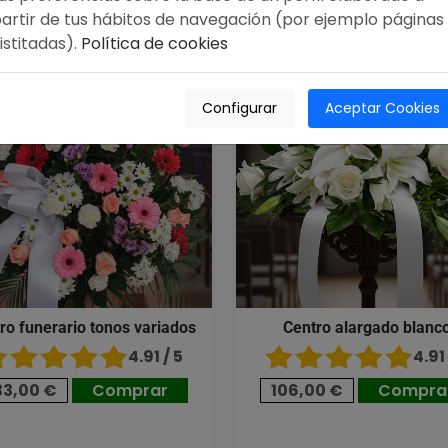
00 €
106,00 €
artir de tus hábitos de navegación (por ejemplo páginas
istitadas).
Política de cookies
Configurar
Aceptar Cookies
ro funerario tonos variados
Centro alargado blanc
4.91 / 5
4.91 
33,00 €
Comprar
106,00 €
Compra