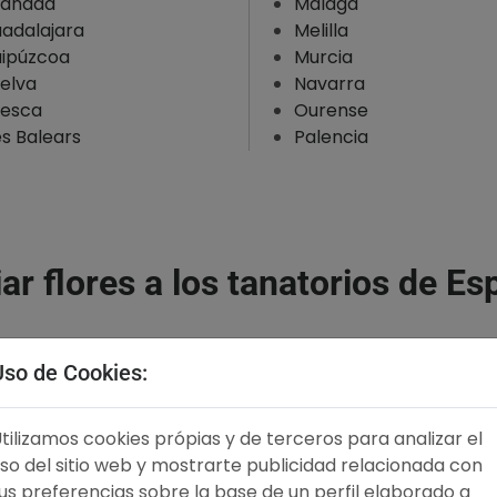
anada
Málaga
adalajara
Melilla
ipúzcoa
Murcia
elva
Navarra
esca
Ourense
les Balears
Palencia
ar flores a los tanatorios de E
Uso de Cookies:
nas
Ramos
Cen
tilizamos cookies própias y de terceros para analizar el
so del sitio web y mostrarte publicidad relacionada con
us preferencias sobre la base de un perfil elaborado a