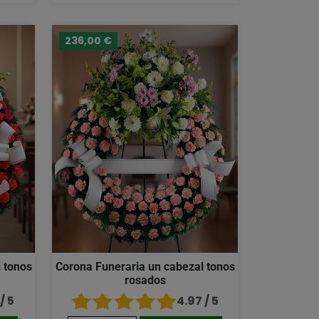
236,00 €
 tonos
Corona Funeraria un cabezal tonos
rosados
/ 5
4.97 / 5