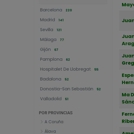
Mayo
Barcelona
220
Madrid
Juan
141
Sevilla
121
Jua
Málaga
77
Ara
Gijón
67
Jua
Pamplona
62
Greg
Hospitalet De Llobregat
55
Espe
Badalona
52
Her
Donostia-San Sebastián
52
Ma D
Valladolid
51
Sánc
POR PROVINCIAS
Fern
Ribe
A Coruña
Álava
Amel