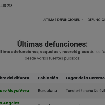
419 213
ÚLTIMAS DEFUNCIONES
DEFUNCIO
Últimas defunciones:
ltimas defunciones
,
esquelas
y
necrológicas
de los f
desde varias fuentes públicas:
re del difunto
Población
Lugar de la Ceremo
aro Moya Vera
Barcelona
Tanatori Sancho De ávi
a Angeles