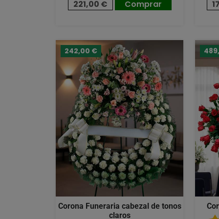
221,00 €
Comprar
1
242,00 €
489
Corona Funeraria cabezal de tonos
Cor
claros