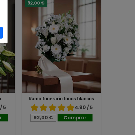
92,00 €
o
Ramo funerario tonos blancos
/ 5
4.90 / 5
r
92,00 €
Comprar