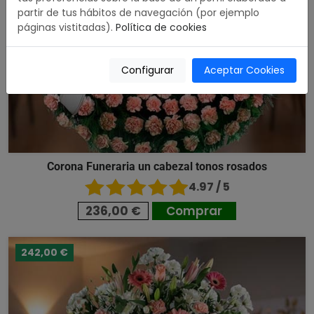
partir de tus hábitos de navegación (por ejemplo
páginas vistitadas).
Política de cookies
Configurar
Aceptar Cookies
Corona Funeraria un cabezal tonos rosados
4.97 / 5
236,00 €
Comprar
242,00 €