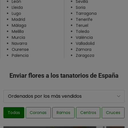
León
Sevilla
Lleida
Soria
Teruel
Lugo
Tarragona
Toledo
Madrid
Tenerife
Málaga
Teruel
Valencia
Melilla
Toledo
Valladolid
Murcia
València
Navarra
Valladolid
Zamora
Ourense
Zamora
Zaragoza
Palencia
Zaragoza
Enviar flores a los tanatorios de España
Todas
Coronas
Ramos
Centros
Cruces