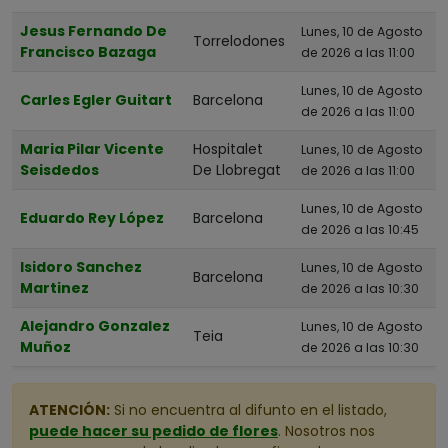
Jesus Fernando De
Albacete
Lunes, 10 de Agosto
Torrelodones
Francisco Bazaga
de 2026 a las 11:00
Alicante
Lunes, 10 de Agosto
Almería
Carles Egler Guitart
Barcelona
de 2026 a las 11:00
Asturias
Maria Pilar Vicente
Hospitalet
Lunes, 10 de Agosto
Ávila
Seisdedos
De Llobregat
de 2026 a las 11:00
Badajoz
Lunes, 10 de Agosto
Eduardo Rey López
Barcelona
Barcelona
de 2026 a las 10:45
Bizkaia
Isidoro Sanchez
Lunes, 10 de Agosto
Barcelona
Martinez
Burgos
de 2026 a las 10:30
Cáceres
Alejandro Gonzalez
Lunes, 10 de Agosto
Teia
Muñoz
de 2026 a las 10:30
Cádiz
Cantabria
ATENCIÓN:
Si no encuentra al difunto en el listado,
Castellón
puede hacer su pedido de flores
. Nosotros nos
Ciudad Real