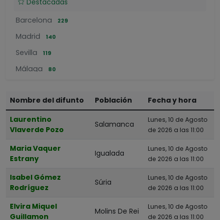
Destacadas
Barcelona
229
Madrid
140
Sevilla
119
Málaga
80
Bilbao
58
Nombre del difunto
Población
Fecha y hora
Pamplona
58
Donostia-San Sebastian
Laurentino
52
Lunes, 10 de Agosto
Salamanca
Vlaverde Pozo
de 2026 a las 11:00
Valladolid
52
Maria Vaquer
Lunes, 10 de Agosto
Badalona
49
Igualada
Estrany
de 2026 a las 11:00
Hospitalet De Llobregat
46
Isabel Gómez
Lunes, 10 de Agosto
Súria
Rodríguez
de 2026 a las 11:00
POR PROVINCIAS
A Coruña
Elvira Miquel
Lunes, 10 de Agosto
Molins De Rei
Guillamon
de 2026 a las 11:00
Álava