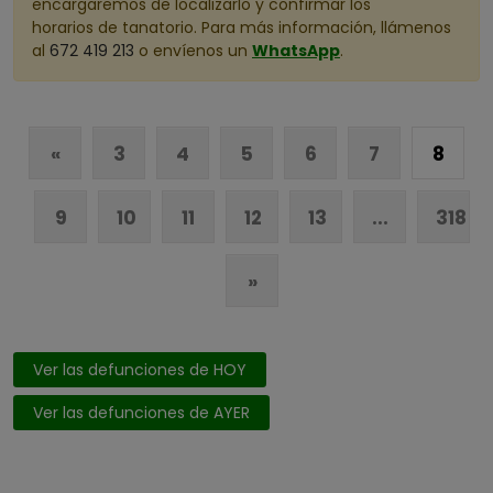
encargaremos de localizarlo y confirmar los
horarios de tanatorio. Para más información, llámenos
Córdoba
al
672 419 213
o envíenos un
WhatsApp
.
Cuenca
Girona
Granada
«
3
4
5
6
7
8
Guadalajara
Guipuzcoa
9
10
11
12
13
...
318
Huelva
»
Huesca
Illes Balears
Jaén
Ver las defunciones de HOY
La Rioja
Ver las defunciones de AYER
Las Palmas
León
Lleida