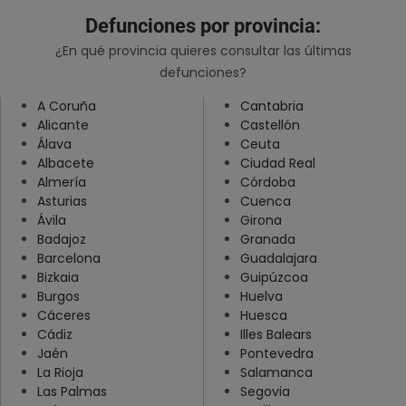
Defunciones por provincia:
Lugo
¿En qué provincia quieres consultar las últimas
Madrid
defunciones?
Málaga
A Coruña
Cantabria
Murcia
Alicante
Castellón
Álava
Ceuta
Navarra
Albacete
Ciudad Real
Ourense
Almería
Córdoba
Asturias
Cuenca
Palencia
Ávila
Girona
Pontevedra
Badajoz
Granada
Barcelona
Guadalajara
Salamanca
Bizkaia
Guipúzcoa
Santa Cruz De Tenerife
Burgos
Huelva
Cáceres
Huesca
Segovia
Cádiz
Illes Balears
Sevilla
Jaén
Pontevedra
La Rioja
Salamanca
Soria
Las Palmas
Segovia
Tarragona