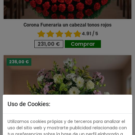
Corona Funeraria un cabezal tonos rojos
4.91 / 5
231,00 €
Comprar
236,00 €
Uso de Cookies:
Utilizamos cookies própias y de terceros para analizar el
uso del sitio web y mostrarte publicidad relacionada con
tus preferencias sobre la base de un perfil elaborado a