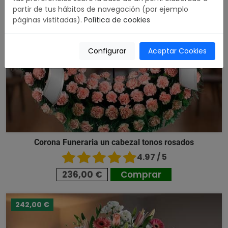
partir de tus hábitos de navegación (por ejemplo
páginas vistitadas).
Política de cookies
Configurar
Aceptar Cookies
Corona Funeraria un cabezal tonos rosados
4.97 / 5
236,00 €
Comprar
242,00 €