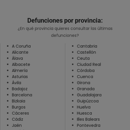
Lugo
Madrid
Defunciones por provincia:
Málaga
¿En qué provincia quieres consultar las últimas
defunciones?
Murcia
A Coruña
Cantabria
Navarra
Alicante
Castellón
Ourense
Álava
Ceuta
Albacete
Ciudad Real
Palencia
Almería
Córdoba
Pontevedra
Asturias
Cuenca
Ávila
Girona
Salamanca
Badajoz
Granada
Santa Cruz De Tenerife
Barcelona
Guadalajara
Bizkaia
Guipúzcoa
Segovia
Burgos
Huelva
Sevilla
Cáceres
Huesca
Cádiz
Illes Balears
Soria
Jaén
Pontevedra
Tarragona