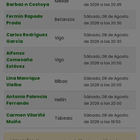
Melide
Barbaz·n Costoya
de 2026 a las 20:45
Albacete
Fermín Rapado
Sábado, 08 de Agosto
Betanzos
Alicante
Prada
de 2026 a las 20:30
Almería
Carlos Rodríguez
Sábado, 08 de Agosto
Vigo
Asturias
García
de 2026 a las 20:30
Ávila
Alfonso
Sábado, 08 de Agosto
Comesaña
Vigo
Badajoz
de 2026 a las 20:00
Estévez
Barcelona
Lina Manrique
Sábado, 08 de Agosto
Bizkaia
Bilbao
Vielba
de 2026 a las 20:00
Burgos
Antonio Palencia
Sábado, 08 de Agosto
Hellín
Cáceres
Ferrando
de 2026 a las 20:00
Cádiz
Carmen Vilariñó
Sábado, 08 de Agosto
Tabeaio
Cantabria
Muiño
de 2026 a las 19:50
Castellón
Ciudad Real