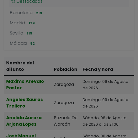
Destacadas
Barcelona
219
Madrid
124
Sevilla
119
Málaga
82
Bilbao
57
Nombre del
Pamplona
56
difunto
Población
Fecha y hora
Donostia-San Sebastián
52
Maximo Arevalo
Domingo, 09 de Agosto
Valladolid
Zaragoza
51
Pastor
de 2026
Badalona
50
Angeles Sauras
Domingo, 09 de Agosto
Zaragoza
Gijón
50
Trallero
de 2026
Analida Aurora
Pozuelo De
Sábado, 08 de Agosto
POR PROVINCIAS
Arjona Lopez
Alarcón
de 2026 a las 21:00
A Coruña
Josè Manuel
Sábado, 08 de Agosto
Álava