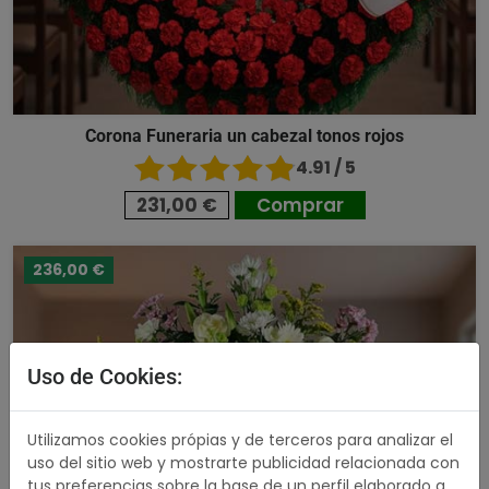
Corona Funeraria un cabezal tonos rojos
4.91 / 5
231,00 €
Comprar
236,00 €
Uso de Cookies:
Utilizamos cookies própias y de terceros para analizar el
uso del sitio web y mostrarte publicidad relacionada con
tus preferencias sobre la base de un perfil elaborado a