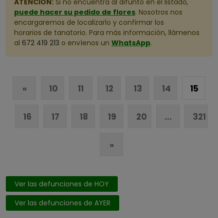
ATENCIÓN:
Si no encuentra al difunto en el listado,
puede hacer su pedido de flores
. Nosotros nos
Córdoba
encargaremos de localizarlo y confirmar los
Cuenca
horarios de tanatorio. Para más información, llámenos
al
672 419 213
o envíenos un
WhatsApp
.
Girona
Granada
Guadalajara
«
10
11
12
13
14
15
Guipuzcoa
Huelva
16
17
18
19
20
...
321
Huesca
Illes Balears
»
Jaén
La Rioja
Ver las defunciones de HOY
Las Palmas
León
Ver las defunciones de AYER
Lleida