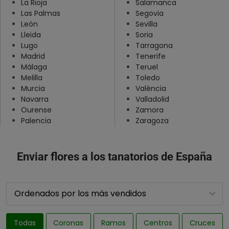
La Rioja
Salamanca
Las Palmas
Segovia
Teruel
León
Sevilla
Toledo
Lleida
Soria
Lugo
Tarragona
Valencia
Madrid
Tenerife
Valladolid
Málaga
Teruel
Melilla
Toledo
Zamora
Murcia
València
Zaragoza
Navarra
Valladolid
Ourense
Zamora
Palencia
Zaragoza
Enviar flores a los tanatorios de España
Todas
Coronas
Ramos
Centros
Cruces